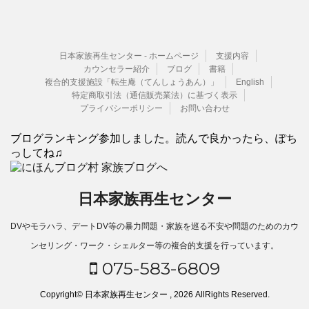
日本家族再生センター - ホームページ
支援内容
カウンセラー紹介
ブログ
書籍
複合的支援施設「転生庵（てんしょうあん）」
English
特定商取引法（通信販売業法）に基づく表示
プライバシーポリシー
お問い合わせ
ブログランキング参加しました。読んで良かったら、ぽち
っしてね♫
日本家族再生センター
DVやモラハラ、デートDV等の暴力問題・家族を巡る不安や問題のためのカウ
ンセリング・ワーク・シェルター等の複合的支援を行っています。
075-583-6809
Copyright© 日本家族再生センター , 2026 AllRights Reserved.