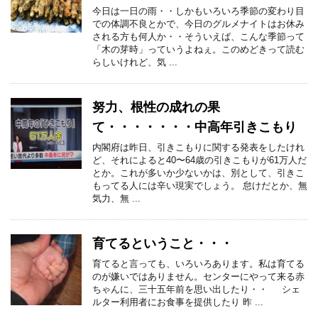
今日は一日の雨・・しかもいろいろ季節の変わり目
での体調不良とかで、今日のグルメナイトはお休み
される方も何人か・・そういえば、こんな季節って
「木の芽時」っていうよねぇ。このめどきって読む
らしいけれど、気 ...
努力、根性の成れの果
て・・・・・・・中高年引きこもり
内閣府は昨日、引きこもりに関する発表をしたけれ
ど、それによると40〜64歳の引きこもりが61万人だ
とか。これが多いか少ないかは、別として、引きこ
もってる人には辛い現実でしょう。 怠けだとか、無
気力、無 ...
育てるということ・・・
育てると言っても、いろいろあります。私は育てる
のが嫌いではありません。センターにやって来る赤
ちゃんに、三十五年前を思い出したり・・ シェ
ルター利用者にお食事を提供したり 昨 ...