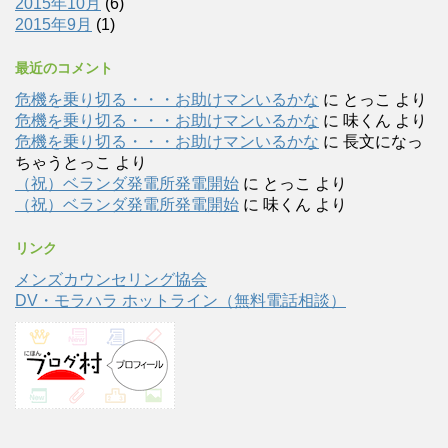
2015年10月
(6)
2015年9月
(1)
最近のコメント
危機を乗り切る・・・お助けマンいるかな
に
とっこ
より
危機を乗り切る・・・お助けマンいるかな
に
味くん
より
危機を乗り切る・・・お助けマンいるかな
に
長文になっ
ちゃうとっこ
より
（祝）ベランダ発電所発電開始
に
とっこ
より
（祝）ベランダ発電所発電開始
に
味くん
より
リンク
メンズカウンセリング協会
DV・モラハラ ホットライン（無料電話相談）