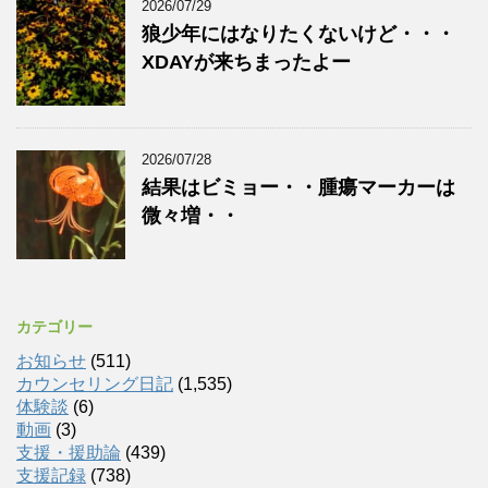
2026/07/29
狼少年にはなりたくないけど・・・
XDAYが来ちまったよー
2026/07/28
結果はビミョー・・腫瘍マーカーは
微々増・・
カテゴリー
お知らせ
(511)
カウンセリング日記
(1,535)
体験談
(6)
動画
(3)
支援・援助論
(439)
支援記録
(738)