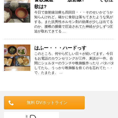
欲は?
今日で放射線治療も四回目・・・そのせいかどうか
知らんけれど、確かに食欲は落ちてきたような気が
する。また抗男性ホルモン剤の効果が少しは出てる
のか、腰椎の腫瘍で圧迫されてた神経が少しずつ圧
迫が取れてきてる ...
はふー・・・ハードっす
このところ、何やら忙しい日々が続いてます。今日
もお電話のカウンセリングが三件、来談が一件。合
間にシェルターのランチや晩御飯作ったり バタバタ
してたら、うっかり晩御飯を炊くのを忘れてた・・
で、たまたま、 ...
無料 DVホットライン