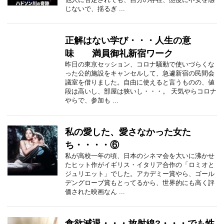
じないで、揺るぎ ...
正解はない学び・・・人生の意
味 満員御礼新宿ワーク
昨日の東京セッション、コロナ騒動で使いづらくな
った公的施設をキャンセルして、急遽新宿の民間会
議室を借りました。自由に使えると言うものの、値
段は高いし、部屋は狭いし・・・。 天気やらコロナ
やらで、参加も ...
私の愛した、愛さなかった女た
ち・・・・⑥
私が高校一年の頃、日本のシネマ会を大いに沸かせ
たヒット作がイギリス・イタリア合作の「ロミオと
ジュリエット」でした。アカデミー賞やら、ゴール
デングローブ賞もとってるから、世界的にも高く評
価された映画なん ...
食欲減退・・・放射線?・・・でも性