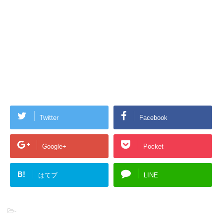
Twitter
Facebook
Google+
Pocket
B!
はてブ
LINE
-