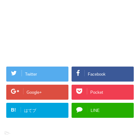
Twitter
Facebook
Google+
Pocket
B!
はてブ
LINE
-