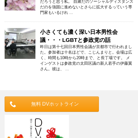
だろうと思う私。 自粛だのソーシャルディスタンス
だのを強固に進めないとさらに拡大するっていう専
門家もいるけれ ...
小さくても濃く深い日本男性会
議・・・LGBTと参政党の話
昨日は第十七回日本男性会議が京都市で行われまし
た。参加者は十名ほどで、こじんまりと。会場は広
く、時間も10時から20時まで、と長丁場です。 メ
インゲストは参政党の太田区議の新人若手の伊藤翼
さん。彼は、 ...
無料 DVホットライン