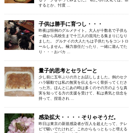
するとか、忖度 ...
子供は勝手に育つし・・・
昨夜は恒例のグルメナイト。大人が十数名で子供も
一歳から高校生まで十三人の混沌たる集まりになり
ました。 グルナイの大人たちは子供たちをコントロ
ールしません。極力放任だったり、一緒に遊んでた
り・・・おバカ ...
量子的思考とセラピーと
少し前に五年ぶりの方とお話ししました。例のセク
ハラ騒動では私の無実を伝えるべく骨折ってくださ
った方。ほんとにあの時は多くのその方のような真
実を知ってる方の支援を受けて、私は勇気と信念を
持って、捏造され ...
感染拡大・・・・そりゃそうだ。
昨日は東京の新規感染者が百人を超えたって、テレ
ビで騒いでたけれど、これからもっともっと増える