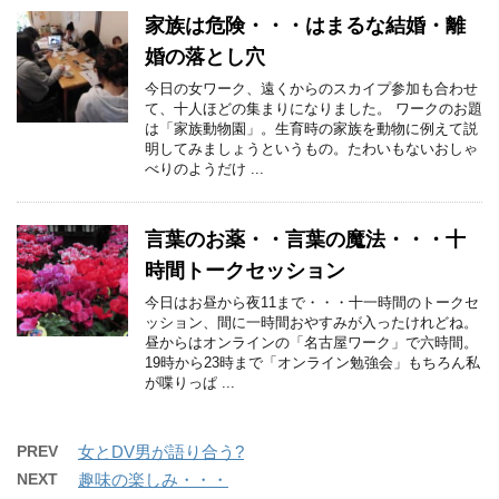
家族は危険・・・はまるな結婚・離
婚の落とし穴
今日の女ワーク、遠くからのスカイプ参加も合わせ
て、十人ほどの集まりになりました。 ワークのお題
は「家族動物園」。生育時の家族を動物に例えて説
明してみましょうというもの。たわいもないおしゃ
べりのようだけ ...
言葉のお薬・・言葉の魔法・・・十
時間トークセッション
今日はお昼から夜11まで・・・十一時間のトークセ
ッション、間に一時間おやすみが入ったけれどね。
昼からはオンラインの「名古屋ワーク」で六時間。
19時から23時まで「オンライン勉強会」もちろん私
が喋りっぱ ...
PREV
女とDV男が語り合う?
NEXT
趣味の楽しみ・・・