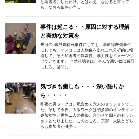
な著書名にしたわけ。とはいえ、なおると言って
も、なおる条件が当 ...
事件は起こる・・原因に対する理解
と有効な対策を
先日の5歳児虐待死事件にしても、新幹線殺傷事件
にしても、マスコミは人物像をあれこれ分析的に報
道して、その加害者の異常性、暴力性をイメージ付
けていきます。 当然視聴者は、そんな悪い奴は厳罰
にしろ、世間に ...
気づきも癒しも・・・深い語りか
ら・・・・
昨夜の男ワークは、私含めて六人のセッションでし
た。そして今夜、大阪ワークは初参加のオンライン
参加女性と男性二人の参加、合わせて四人のセッシ
ョンとなりました。このところ、京都・大阪とどち
らも参加者が減少 ...