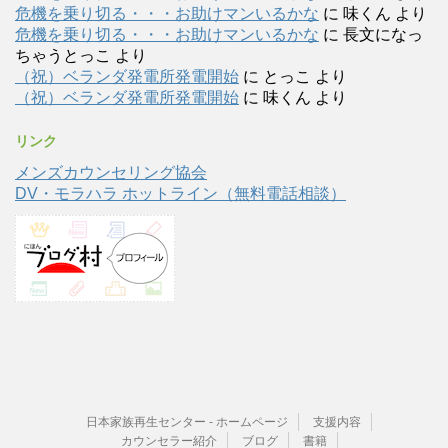
危機を乗り切る・・・お助けマンいるかな
に
味くん
より
危機を乗り切る・・・お助けマンいるかな
に
長文になっ
ちゃうとっこ
より
（祝）ベランダ発電所発電開始
に
とっこ
より
（祝）ベランダ発電所発電開始
に
味くん
より
リンク
メンズカウンセリング協会
DV・モラハラ ホットライン（無料電話相談）
日本家族再生センター - ホームページ
支援内容
カウンセラー紹介
ブログ
書籍