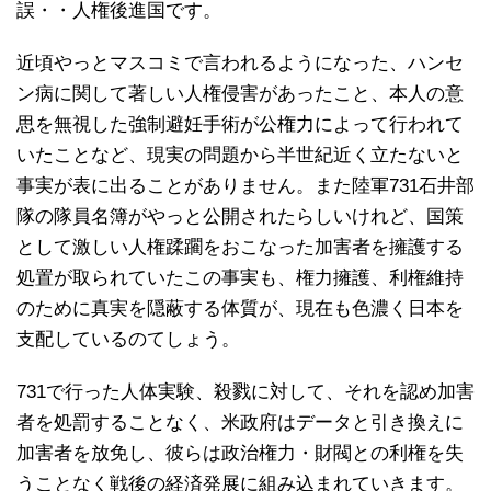
誤・・人権後進国です。
近頃やっとマスコミで言われるようになった、ハンセ
ン病に関して著しい人権侵害があったこと、本人の意
思を無視した強制避妊手術が公権力によって行われて
いたことなど、現実の問題から半世紀近く立たないと
事実が表に出ることがありません。また陸軍731石井部
隊の隊員名簿がやっと公開されたらしいけれど、国策
として激しい人権蹂躙をおこなった加害者を擁護する
処置が取られていたこの事実も、権力擁護、利権維持
のために真実を隠蔽する体質が、現在も色濃く日本を
支配しているのてしょう。
731で行った人体実験、殺戮に対して、それを認め加害
者を処罰することなく、米政府はデータと引き換えに
加害者を放免し、彼らは政治権力・財閥との利権を失
うことなく戦後の経済発展に組み込まれていきます。