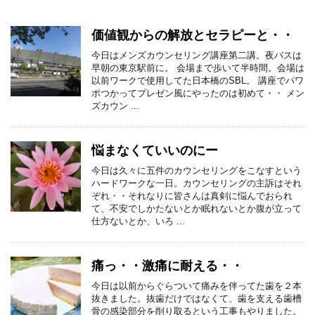
価値観からの解放とセラピーと・・
今日はメンズカウンセリング講座第二講。夜バスは
早朝の東京駅前に。 会場まで歩いて半時間。会場は
以前ワークで使用してた日本橋のSBL。 講座でパワ
ポつかってプレゼン風にやったのは初めて・・ メン
ズカウン ...
悩まなくていいのにー
今日は久々に五件のカウンセリングをこなすという
ハードワークな一日。カウンセリングの主訴はそれ
ぞれ・・それなりに皆さんは真剣に悩んでおられ
て、不安でしかたないとか眠れないとか腹が立って
仕方ないとか、いろ ...
痛っ・・激痛に耐える・・
今日は以前からぐらついて痛みを伴ってた歯を２本
抜きました。抜歯だけではなくて、歯を支える歯槽
骨の感染部分を削り取るという工事もやりました。