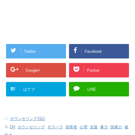
Twitter
Facebook
Google+
Pocket
B!
はてブ
LINE
-
カウンセリング日記
-
DV
,
カウンセリング
,
モラハラ
,
加害者
,
心理
,
支援
,
暴力
,
脱暴力
,
被