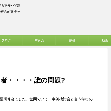
巡る不安や問題
の複合的支援を
ブログ
体験談
書籍
動画
者・・・・誰の問題?
証研修会でした。世間でいう、事例検討会と言う学びの