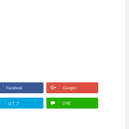
Facebook
Google+
!
はてブ
LINE