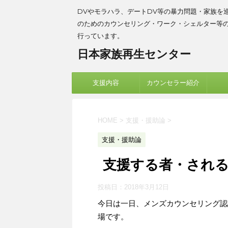
DVやモラハラ、デートDV等の暴力問題・家族を
のためのカウンセリング・ワーク・シェルター等
行っています。
日本家族再生センター
支援内容
カウンセラー紹介
HOME
>
支援・援助論
>
支援・援助論
支援する者・される
投稿日：
2018年3月12日
今日は一日、メンズカウンセリング認
場です。