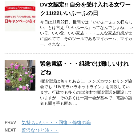
DV女認定!! 自分を受け入れる女ワー
ク11/22いいふーふの日
今日は11月22日、世間では「いいふーふ」の日らし
い。とは言え「いいふーふ」ってなんでしょね。 い
い母、いい父、いい家族・・・こんな家族幻想が世
に溢れてて、そのツールであるマイホーム、マイカ
ー、それな ...
緊急電話・・・組織では難しいけれ
どね
相談電話は色々とあるし、メンズカウンセリング協
会でも「DVモラハラホットライン」を開設してい
ます。行政でも多くの自治体で相談電話を開設して
いますが、その多くは一期一会が基本で、電話の話
者も聞き手も匿名 ...
PREV
気持ちいい・・・回復・修復の姿
NEXT
贅沢なひと時・・