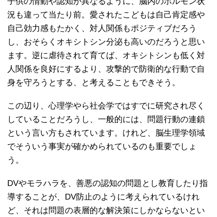
子供の情動や認知が異なるように、脳内のホルモン状
況も違って当たり前。愛されたこどもは自己肯定感や
自己効力感もたかく、対人関係もポジティブだろう
し、おそらくオキシトシン分泌も高いのだろうと思い
ます。逆に虐待されて育てば、オキシトシンも低く対
人関係を良好にするより、攻撃的で防衛的な行動で自
身を守ろうとする、と考えることもできそう。
この辺り、心理学やら社会学ではすでに研究され尽く
していることだろうし、一般的には、問題行動の連鎖
という言い方もされています。けれど、脳生理学領域
でそういう事実が確かめられているのも重要でしょ
う。
DVやモラハラを、善悪の認知の問題とし教育したり指
導することが、DV防止のように考えられているけれ
ど、それは問題の表層的な解決策にしかならないとい