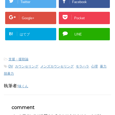
Twitter
Facebook
Google+
Pocket
B!
はてブ
LINE
-
支援・援助論
-
DV
,
カウンセリング
,
メンズカウンセリング
,
モラハラ
,
心理
,
暴力
,
脱暴力
執筆者:
味くん
comment