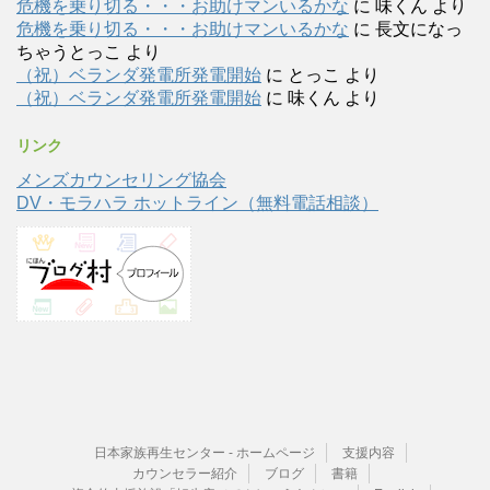
危機を乗り切る・・・お助けマンいるかな
に
味くん
より
危機を乗り切る・・・お助けマンいるかな
に
長文になっ
ちゃうとっこ
より
（祝）ベランダ発電所発電開始
に
とっこ
より
（祝）ベランダ発電所発電開始
に
味くん
より
リンク
メンズカウンセリング協会
DV・モラハラ ホットライン（無料電話相談）
日本家族再生センター - ホームページ
支援内容
カウンセラー紹介
ブログ
書籍