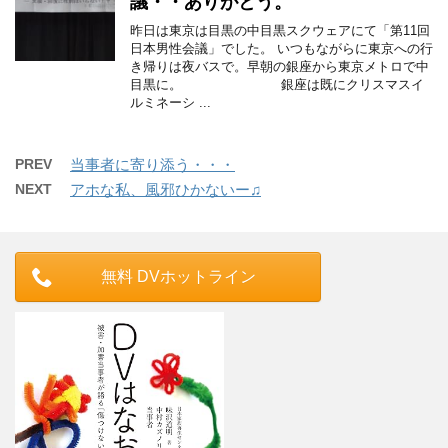
議・・ありがとう。
昨日は東京は目黒の中目黒スクウェアにて「第11回
日本男性会議」でした。 いつもながらに東京への行
き帰りは夜バスで。早朝の銀座から東京メトロで中
目黒に。 銀座は既にクリスマスイ
ルミネーシ ...
PREV
当事者に寄り添う・・・
NEXT
アホな私、風邪ひかないー♫
無料 DVホットライン