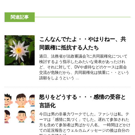
関連記事
こんなんでたよ・・やはりねー、共
同親権に抵抗する人たち
過日、法務省が法政審議会?に共同親権化について
検討するよう指示したみたいな発表があったけれ
ど、それに対して、DVや虐待などのケースは面会
交流が危険だから、共同親権化は慎重に・・という
請願をしようという ...
怒りをどうする・・・感情の受容と
言語化
今日は男の非暴力ワークでした。ファシリは私。テ
ーマは「感情に気づく」でした。遅れて参加された
方も含めて参加者は男ばかり八名。 一時間ほどかけ
ての近況報告とウェルカムメッセージの後は自分の