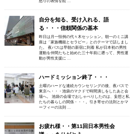
怒りの表情を絵 ...
自分を知る、受け入れる、語
る・・・信頼関係の基本
昨日は月一恒例の代々木セッション。朝一のミニ講
座は「家族機能とセラピー」とのテーマで話しまし
た。 夜バスは早朝の新宿に到着 私が日本初の男性
運動を仲間たちと始めた三十年前に遡って、男性運
動が男性支援に ...
ハードミッション終了・・・
土曜のハードな連続カウンセリングの後、夜バスで
東京へ・・・池袋のマクドで時間潰しをしたあと会
場へ。 池袋の会場でおしゃべりしたのは、妄想と私
たちの暮らしの関係・・・。引き寄せの法則とかマ
ーフィーの法則 ...
お疲れ様・・第11回日本男性会