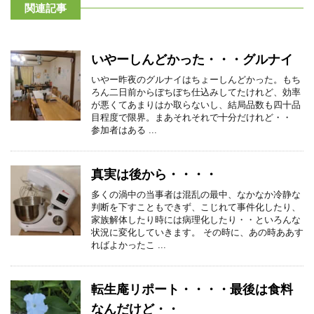
関連記事
いやーしんどかった・・・グルナイ
いやー昨夜のグルナイはちょーしんどかった。もち
ろん二日前からぼちぼち仕込みしてたけれど、効率
が悪くてあまりはか取らないし、結局品数も四十品
目程度で限界。まあそれそれで十分だけれど・・
参加者はある ...
真実は後から・・・・
多くの渦中の当事者は混乱の最中、なかなか冷静な
判断を下すこともできず、こじれて事件化したり、
家族解体したり時には病理化したり・・といろんな
状況に変化していきます。 その時に、あの時ああす
ればよかったこ ...
転生庵リポート・・・・最後は食料
なんだけど・・