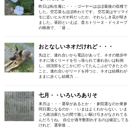
昨日は転生庵に・・・ゴーヤーはほぼ最後の収穫で
した。空芯菜もほぼ終わりです。 空芯菜はサツマイ
モに近いヒルガオ科だったか、それらしき花が咲き
ました。昼顔といえば、昔カトリーヌ・ドゥヌーブ
の映画で、「昼 ...
おとなしいネオだけれど・・・
先ほど、連れ合いから電話があって、ネオの散歩中
ネオに強くリードを引っ張られて連れ合いは転倒
し、頭頂部をどこかに打ってたんこぶができたとの
こと。連れ合いがリードを持つと、ネオは結構わが
ままに歩くし結構力 ...
七月・・いろいろありそ
来月は・・・選挙があるとか・・参院選なのか衆参
同日選になるのか・・いまはよくわからない。いま
ころ政治家たちの間で激しい駆け引きがなされてる
んだろうね。 自公が過半数割れするのは確定してる
けれど、選挙後 ...