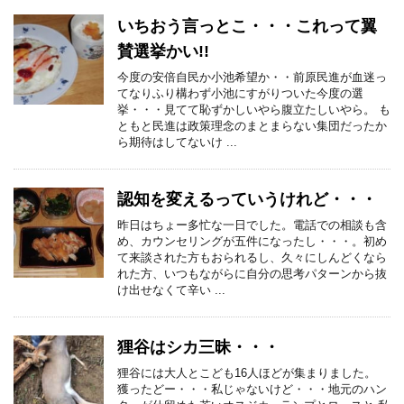
いちおう言っとこ・・・これって翼
賛選挙かい!!
今度の安倍自民か小池希望か・・前原民進が血迷っ
てなりふり構わず小池にすがりついた今度の選
挙・・・見てて恥ずかしいやら腹立たしいやら。 も
ともと民進は政策理念のまとまらない集団だったか
ら期待はしてないけ ...
認知を変えるっていうけれど・・・
昨日はちょー多忙な一日でした。電話での相談も含
め、カウンセリングが五件になったし・・・。初め
て来談された方もおられるし、久々にしんどくなら
れた方、いつもながらに自分の思考パターンから抜
け出せなくて辛い ...
狸谷はシカ三昧・・・
狸谷には大人とこども16人ほどが集まりました。
獲ったどー・・・私じゃないけど・・・地元のハン