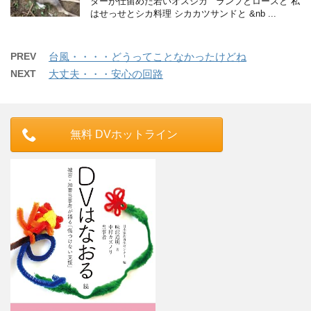
ターが仕留めた若いオスジカ ランプとロースと 私
はせっせとシカ料理 シカカツサンドと &nb ...
PREV
台風・・・・どうってことなかったけどね
NEXT
大丈夫・・・安心の回路
無料 DVホットライン