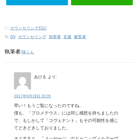
-
カウンセリング日記
-
DV
,
カウンセリング
,
加害者
,
支援
,
被害者
執筆者:
味くん
あひる
より:
2017年9月19日 20:35
早い！もうご覧になったのですね。
僕も、「プロメテウス」には同じ感想を持ちましたの
で、もしかして「コヴェナント」もその可能性を感じ
てどきどきしておりました。
そうすると、「メッセージ」のドゥニ・ヴィルヌーヴ