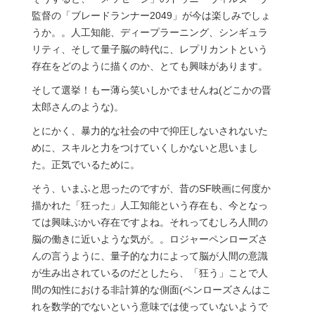
監督の「ブレードランナー2049」が今は楽しみでしょ
うか。。人工知能、ディープラーニング、シンギュラ
リティ、そして量子脳の時代に、レプリカントという
存在をどのように描くのか、とても興味があります。
そして選挙！もー薄ら笑いしかでませんね(どこかの晋
太郎さんのような)。
とにかく、暴力的な社会の中で抑圧しないされないた
めに、スキルと力をつけていくしかないと思いまし
た。正気でいるために。
そう、いまふと思ったのですが、昔のSF映画に何度か
描かれた「狂った」人工知能という存在も、今となっ
ては興味ぶかい存在ですよね。それってむしろ人間の
脳の働きに近いような気が。。ロジャーペンローズさ
んの言うように、量子的な力によって脳が人間の意識
が生み出されているのだとしたら、「狂う」ことで人
間の知性における非計算的な側面(ペンローズさんはこ
れを数学的でないという意味では使っていないようで