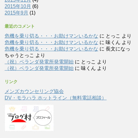
2015年10月
(6)
2015年9月
(1)
最近のコメント
危機を乗り切る・・・お助けマンいるかな
に
とっこ
より
危機を乗り切る・・・お助けマンいるかな
に
味くん
より
危機を乗り切る・・・お助けマンいるかな
に
長文になっ
ちゃうとっこ
より
（祝）ベランダ発電所発電開始
に
とっこ
より
（祝）ベランダ発電所発電開始
に
味くん
より
リンク
メンズカウンセリング協会
DV・モラハラ ホットライン（無料電話相談）