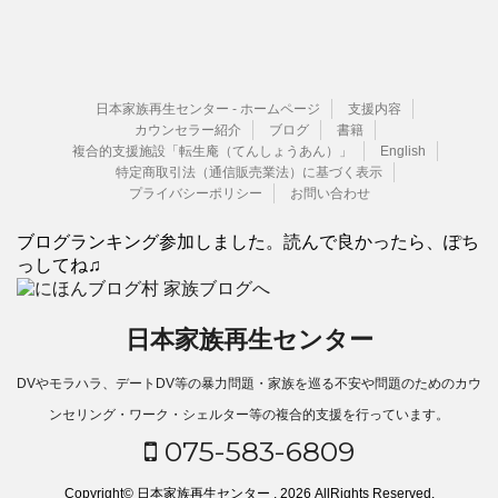
日本家族再生センター - ホームページ
支援内容
カウンセラー紹介
ブログ
書籍
複合的支援施設「転生庵（てんしょうあん）」
English
特定商取引法（通信販売業法）に基づく表示
プライバシーポリシー
お問い合わせ
ブログランキング参加しました。読んで良かったら、ぽち
っしてね♫
日本家族再生センター
DVやモラハラ、デートDV等の暴力問題・家族を巡る不安や問題のためのカウ
ンセリング・ワーク・シェルター等の複合的支援を行っています。
075-583-6809
Copyright© 日本家族再生センター , 2026 AllRights Reserved.