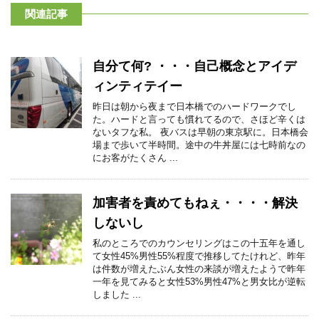
関連記事
自分て何? ・・・自己概念とアイデ
ィンティテイー
昨日は朝から夜まで日本橋でのハードワークでし
た。ハードと言っても慣れてるので、さほど辛くは
ないタフな私。 夜バスは早朝の東京駅に。日本橋会
場まで歩いて半時間。途中の牛丼屋には七時前なの
にお客がたくさん ...
加害者を責めてもねぇ・・・・解決
しないし
私のところでのカウンセリングはこの十五年を通し
て女性45%男性55%程度で推移してたけれど、昨年
は件数が増えたぶん女性の来談が増えたようで昨年
一年を見てみると女性53%男性47%と男女比が逆転
しました ...