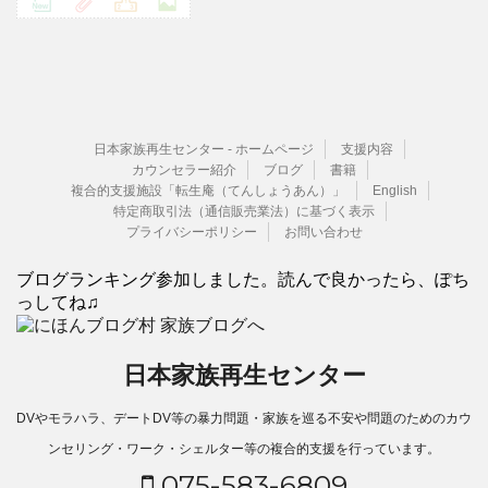
日本家族再生センター - ホームページ
支援内容
カウンセラー紹介
ブログ
書籍
複合的支援施設「転生庵（てんしょうあん）」
English
特定商取引法（通信販売業法）に基づく表示
プライバシーポリシー
お問い合わせ
ブログランキング参加しました。読んで良かったら、ぽち
っしてね♫
日本家族再生センター
DVやモラハラ、デートDV等の暴力問題・家族を巡る不安や問題のためのカウ
ンセリング・ワーク・シェルター等の複合的支援を行っています。
075-583-6809