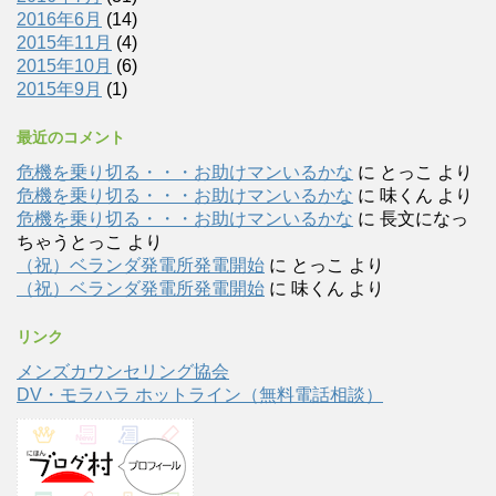
2016年6月
(14)
2015年11月
(4)
2015年10月
(6)
2015年9月
(1)
最近のコメント
危機を乗り切る・・・お助けマンいるかな
に
とっこ
より
危機を乗り切る・・・お助けマンいるかな
に
味くん
より
危機を乗り切る・・・お助けマンいるかな
に
長文になっ
ちゃうとっこ
より
（祝）ベランダ発電所発電開始
に
とっこ
より
（祝）ベランダ発電所発電開始
に
味くん
より
リンク
メンズカウンセリング協会
DV・モラハラ ホットライン（無料電話相談）