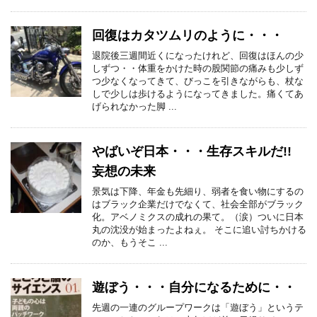
回復はカタツムリのように・・・
退院後三週間近くになったけれど、回復はほんの少
しずつ・・体重をかけた時の股関節の痛みも少しず
つ少なくなってきて、びっこを引きながらも、杖な
しで少しは歩けるようになってきました。痛くてあ
げられなかった脚 ...
やばいぞ日本・・・生存スキルだ!!
妄想の未来
景気は下降、年金も先細り、弱者を食い物にするの
はブラック企業だけでなくて、社会全部がブラック
化。アベノミクスの成れの果て。（涙）ついに日本
丸の沈没が始まったよねぇ。 そこに追い討ちかける
のか、もうそこ ...
遊ぼう・・・自分になるために・・
先週の一連のグループワークは「遊ぼう」というテ