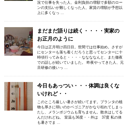
況で仕事を失った人、金利負担の増額で多額のロー
ンの支払いが難しくなった人、家賃の増額が予想以
上に多くなっ ...
まだまだ語りは続く・・・・実家の
お正月のように
今日は正月明け四日目。世間では仕事始め。さすが
にセンターも落ち着くだろうと思ってセンターに十
時頃行ってみると・・・・ななななんと、また徹夜
での話しが続いていました。 昨夜やってきた人、元
旦研修の後いっ ...
今日もあっつい・・・体調は良くな
いけれど・・
このところ厳しい暑さが続いてます。プランタの植
物も厚さに弱いのかベゴニアがかなり枯れてしまっ
たし、メランポジウムも育ちません。散水はしてる
んだけれどね。 室温も36度・・外は 37度 私の体
も暑さでま ...