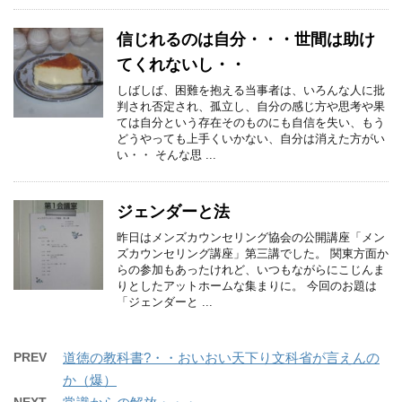
信じれるのは自分・・・世間は助け
てくれないし・・
しばしば、困難を抱える当事者は、いろんな人に批
判され否定され、孤立し、自分の感じ方や思考や果
ては自分という存在そのものにも自信を失い、もう
どうやっても上手くいかない、自分は消えた方がい
い・・ そんな思 ...
ジェンダーと法
昨日はメンズカウンセリング協会の公開講座「メン
ズカウンセリング講座」第三講でした。 関東方面か
らの参加もあったけれど、いつもながらにこじんま
りとしたアットホームな集まりに。 今回のお題は
「ジェンダーと ...
PREV
道徳の教科書?・・おいおい天下り文科省が言えんの
か（爆）