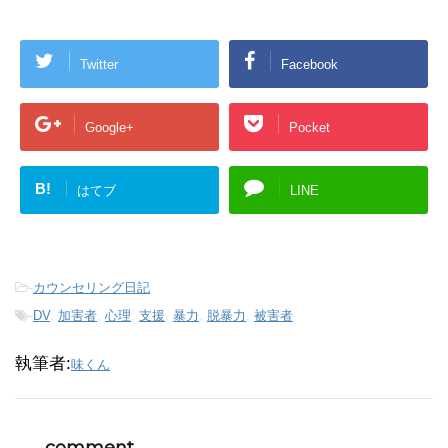
Twitter
Facebook
Google+
Pocket
B!
はてブ
LINE
-
カウンセリング日記
-
DV
,
加害者
,
心理
,
支援
,
暴力
,
脱暴力
,
被害者
執筆者:
味くん