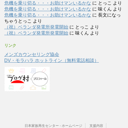
危機を乗り切る・・・お助けマンいるかな
に
とっこ
より
危機を乗り切る・・・お助けマンいるかな
に
味くん
より
危機を乗り切る・・・お助けマンいるかな
に
長文になっ
ちゃうとっこ
より
（祝）ベランダ発電所発電開始
に
とっこ
より
（祝）ベランダ発電所発電開始
に
味くん
より
リンク
メンズカウンセリング協会
DV・モラハラ ホットライン（無料電話相談）
日本家族再生センター - ホームページ
支援内容