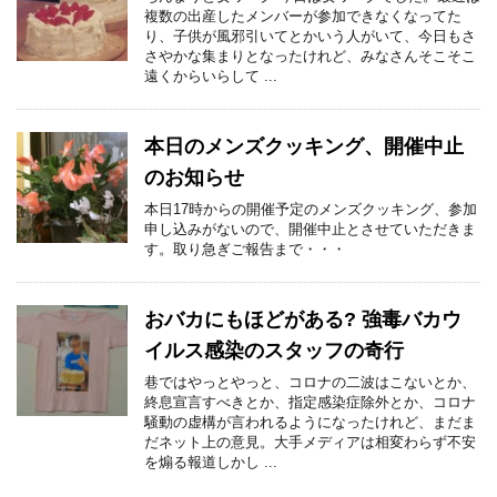
複数の出産したメンバーが参加できなくなってた
り、子供が風邪引いてとかいう人がいて、今日もさ
さやかな集まりとなったけれど、みなさんそこそこ
遠くからいらして ...
本日のメンズクッキング、開催中止
のお知らせ
本日17時からの開催予定のメンズクッキング、参加
申し込みがないので、開催中止とさせていただきま
す。取り急ぎご報告まで・・・
おバカにもほどがある? 強毒バカウ
イルス感染のスタッフの奇行
巷ではやっとやっと、コロナの二波はこないとか、
終息宣言すべきとか、指定感染症除外とか、コロナ
騒動の虚構が言われるようになったけれど、まだま
だネット上の意見。大手メディアは相変わらず不安
を煽る報道しかし ...