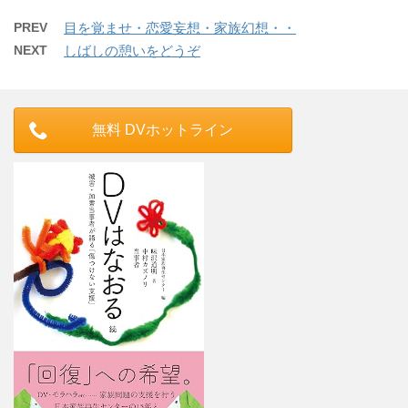
PREV
目を覚ませ・恋愛妄想・家族幻想・・
NEXT
しばしの憩いをどうぞ
無料 DVホットライン