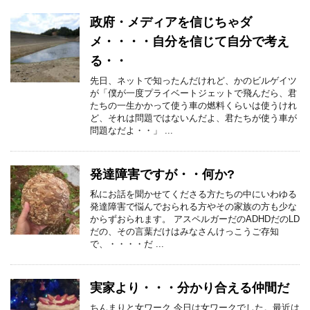
政府・メディアを信じちゃダ
メ・・・・自分を信じて自分で考え
る・・
先日、ネットで知ったんだけれど、かのビルゲイツ
が「僕が一度プライベートジェットで飛んだら、君
たちの一生かかって使う車の燃料くらいは使うけれ
ど、それは問題ではないんだよ、君たちが使う車が
問題なだよ・・」 ...
発達障害ですが・・何か?
私にお話を聞かせてくださる方たちの中にいわゆる
発達障害で悩んでおられる方やその家族の方も少な
からずおられます。 アスペルガーだのADHDだのLD
だの、その言葉だけはみなさんけっこうご存知
で、・・・・だ ...
実家より・・・分かり合える仲間だ
ちんまりと女ワーク 今日は女ワークでした。最近は