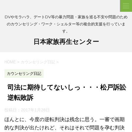
DVやモラハラ、デートDV等の暴力問題・家族を巡る不安や問題のため
のカウンセリング・ワーク・シェルター等の複合的支援を行っていま
す。
日本家族再生センター
HOME
>
カウンセリング日記
>
カウンセリング日記
司法に期待してないしっ・・・松戸訴訟
逆転敗訴
投稿日：
2017年1月28日
ほんとに、今度の逆転判決は残念に思う。一審で画期
的な判決が出たけれど、それはそれで問題を孕む判決