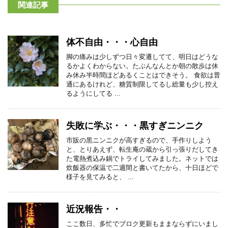
関連記事
体不自由・・・心自由
脚の痛みは少しずつ日々変遷してて、明日はどうな
るかよくわからない。たぶんなんとか朝の散歩は休
み休み半時間ほどあるくことはできそう。 食欲は普
通にあるけれど、糖質制限してるし総量も少し控え
るようにしてる ...
失敗に学ぶ・・・黒すぎニンニク
市販の黒ニンニクが高すぎるので、手作りしよう
と、とりあえず、転生庵の蔵から引っ張りだしてき
た電熱煮込み鍋でトライしてみました。ネットでは
炊飯器の保温で二週間と書いてたから、十日ほどで
様子を見てみると、 ...
近況報告・・
ここ数日、多忙でブロク更新もままならずにいまし