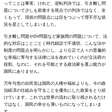
ってことは事実。けれど、逆転判決では、引き離し問
題について少しも前進する視点での判決ではなく、全
くもって、現状の問題点には目をつぶって理不尽な状
況を是としてしまいました。
引き離し問題やDV問題など家族間の問題について、法
的な対応はことごとく時代錯誤で不適切。こんな法や
制度の問題点を明らかにし、より公正で人々の普遍的
な幸福に寄与する法律に法を改めていくのが立法府の
役割。なのに、それを可能とする政治家を選ぶ能力が
国民にありません。
万年与党の自民党は国民の人権や福祉よりも、今の政
治経済の仕組みを守ることを優先にした政策をとり続
けています。これでは世界の流れに取り残されるだけ
ではなく、国民の幸せも薄いものになってしまいま
す。