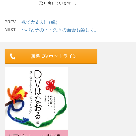
取り戻せています ...
PREV
裸で大丈夫!!（続）
NEXT
パパと子の・・久々の面会も楽しく。
無料 DVホットライン