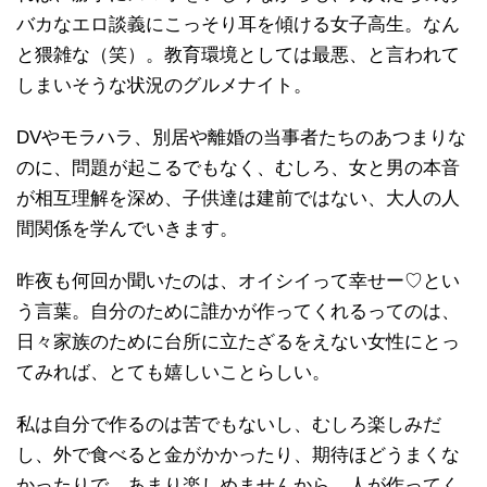
バカなエロ談義にこっそり耳を傾ける女子高生。なん
と猥雑な（笑）。教育環境としては最悪、と言われて
しまいそうな状況のグルメナイト。
DVやモラハラ、別居や離婚の当事者たちのあつまりな
のに、問題が起こるでもなく、むしろ、女と男の本音
が相互理解を深め、子供達は建前ではない、大人の人
間関係を学んでいきます。
昨夜も何回か聞いたのは、オイシイって幸せー♡とい
う言葉。自分のために誰かが作ってくれるってのは、
日々家族のために台所に立たざるをえない女性にとっ
てみれば、とても嬉しいことらしい。
私は自分で作るのは苦でもないし、むしろ楽しみだ
し、外で食べると金がかかったり、期待ほどうまくな
かったりで、あまり楽しめませんから、人が作ってく