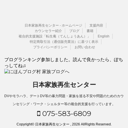
日本家族再生センター - ホームページ
支援内容
カウンセラー紹介
ブログ
書籍
複合的支援施設「転生庵（てんしょうあん）」
English
特定商取引法（通信販売業法）に基づく表示
プライバシーポリシー
お問い合わせ
ブログランキング参加しました。読んで良かったら、ぽち
っしてね♫
日本家族再生センター
DVやモラハラ、デートDV等の暴力問題・家族を巡る不安や問題のためのカウ
ンセリング・ワーク・シェルター等の複合的支援を行っています。
075-583-6809
Copyright© 日本家族再生センター , 2026 AllRights Reserved.