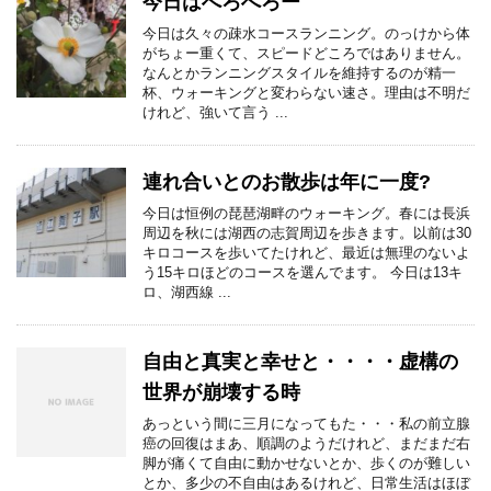
今日はへろへろー
今日は久々の疎水コースランニング。のっけから体
がちょー重くて、スピードどころではありません。
なんとかランニングスタイルを維持するのが精一
杯、ウォーキングと変わらない速さ。理由は不明だ
けれど、強いて言う ...
連れ合いとのお散歩は年に一度?
今日は恒例の琵琶湖畔のウォーキング。春には長浜
周辺を秋には湖西の志賀周辺を歩きます。以前は30
キロコースを歩いてたけれど、最近は無理のないよ
う15キロほどのコースを選んでます。 今日は13キ
ロ、湖西線 ...
自由と真実と幸せと・・・・虚構の
世界が崩壊する時
あっという間に三月になってもた・・・私の前立腺
癌の回復はまあ、順調のようだけれど、まだまだ右
脚が痛くて自由に動かせないとか、歩くのが難しい
とか、多少の不自由はあるけれど、日常生活はほぼ