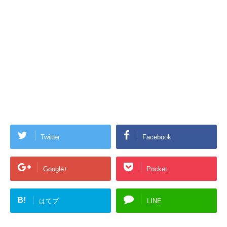
Twitter
Facebook
Google+
Pocket
B!
はてブ
LINE