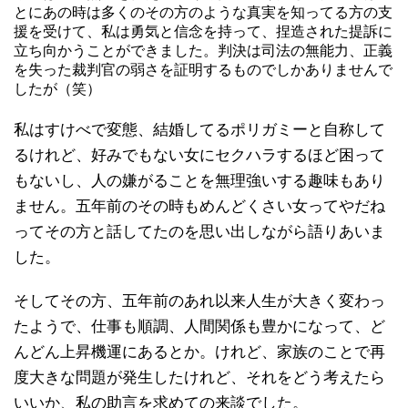
とにあの時は多くのその方のような真実を知ってる方の支
援を受けて、私は勇気と信念を持って、捏造された提訴に
立ち向かうことができました。判決は司法の無能力、正義
を失った裁判官の弱さを証明するものでしかありませんで
したが（笑）
私はすけべで変態、結婚してるポリガミーと自称して
るけれど、好みでもない女にセクハラするほど困って
もないし、人の嫌がることを無理強いする趣味もあり
ません。五年前のその時もめんどくさい女ってやだね
ってその方と話してたのを思い出しながら語りあいま
した。
そしてその方、五年前のあれ以来人生が大きく変わっ
たようで、仕事も順調、人間関係も豊かになって、ど
んどん上昇機運にあるとか。けれど、家族のことで再
度大きな問題が発生したけれど、それをどう考えたら
いいか、私の助言を求めての来談でした。