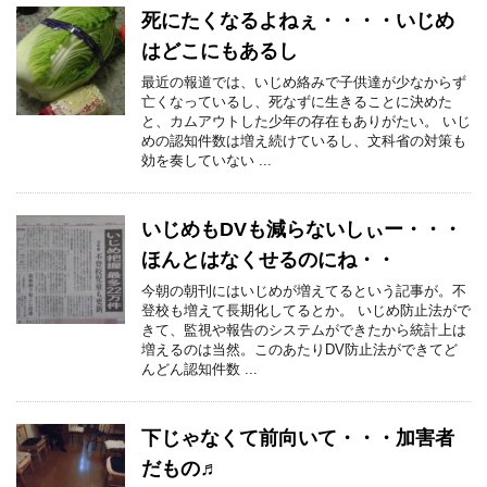
死にたくなるよねぇ・・・・いじめ
はどこにもあるし
最近の報道では、いじめ絡みで子供達が少なからず
亡くなっているし、死なずに生きることに決めた
と、カムアウトした少年の存在もありがたい。 いじ
めの認知件数は増え続けているし、文科省の対策も
効を奏していない ...
いじめもDVも減らないしぃー・・・
ほんとはなくせるのにね・・
今朝の朝刊にはいじめが増えてるという記事が。不
登校も増えて長期化してるとか。 いじめ防止法がで
きて、監視や報告のシステムができたから統計上は
増えるのは当然。このあたりDV防止法ができてど
んどん認知件数 ...
下じゃなくて前向いて・・・加害者
だもの♬