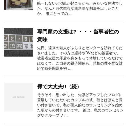
統一しないと混乱が起こるから、みたいな判決でし
た。なんと時代錯誤な無意味な判決を出したこと
か。 誰にとっての ...
専門家の支援は? ・・・当事者性の
意味
先日、遠来の知人がふらりとセンターを訪れてくだ
さいました。その方は虐待やDVなどの被害者で、
被害者支援の矛盾を身をもって体験しているだけで
はなくて、ご自身の親子関係も、児相の理不尽な対
応で随分問題を抱 ...
裸で大丈夫!!（続）
そうそう、思い出した、先ほどアップしたブログに
登場していただいたカップルの彼、彼とはほんと長
い付き合いで、私が個人的なカウンセリングを始め
た頃からの付き合いです。 彼は、私のカウンセリン
グやグループワ ...