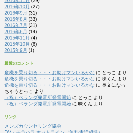
2016年11月
(29)
2016年10月
(27)
2016年9月
(31)
2016年8月
(33)
2016年7月
(31)
2016年6月
(14)
2015年11月
(4)
2015年10月
(6)
2015年9月
(1)
最近のコメント
危機を乗り切る・・・お助けマンいるかな
に
とっこ
より
危機を乗り切る・・・お助けマンいるかな
に
味くん
より
危機を乗り切る・・・お助けマンいるかな
に
長文になっ
ちゃうとっこ
より
（祝）ベランダ発電所発電開始
に
とっこ
より
（祝）ベランダ発電所発電開始
に
味くん
より
リンク
メンズカウンセリング協会
DV・モラハラ ホットライン（無料電話相談）