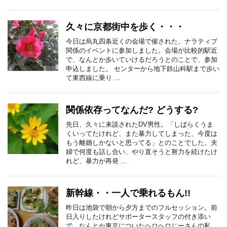
久々に京都街中を歩く・・・
今日は烏丸四条近くの会場で催された、ナラティブ
関係のイベントに参加しました。会場が比較的駅近
で、なんとか歩いていけるだろうとのことで、参加
申込しました。 センターから地下鉄山科駅まで歩い
て東西線に乗り ...
関係依存ってなんだ? どうする?
先日、久々に来談されたDV男性。「しばらくうま
くいってたけれど、また暴力してしまった、今度は
もう離婚しかないと思ってる」とのことでした。夫
婦で何度も話し合い、やり直そうと努力を続けたけ
れど、暴力が再発 ...
新幹線・・一人で乗れるもん!!
昨日は池袋で朝から夕方までのフルセッション。前
日入りしたけれどサポータースタッフの付き添い
で、なんとか東京についたヘロヘロじーさんの私。