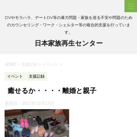
DVやモラハラ、デートDV等の暴力問題・家族を巡る不安や問題のため
のカウンセリング・ワーク・シェルター等の複合的支援を行っていま
す。
日本家族再生センター
HOME
>
支援記録
>
イベント
>
イベント
支援記録
癒せるか・・・・離婚と親子
更新日：
2017年10月17日