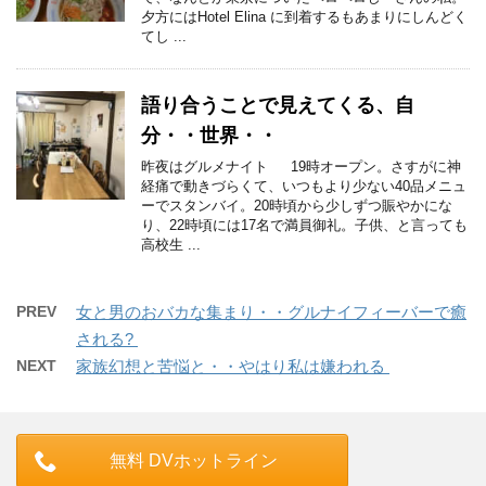
夕方にはHotel Elina に到着するもあまりにしんどく
てし ...
語り合うことで見えてくる、自
分・・世界・・
昨夜はグルメナイト 19時オープン。さすがに神
経痛で動きづらくて、いつもより少ない40品メニュ
ーでスタンバイ。20時頃から少しずつ賑やかにな
り、22時頃には17名で満員御礼。子供、と言っても
高校生 ...
PREV
女と男のおバカな集まり・・グルナイフィーバーで癒
される?
NEXT
家族幻想と苦悩と・・やはり私は嫌われる
無料 DVホットライン