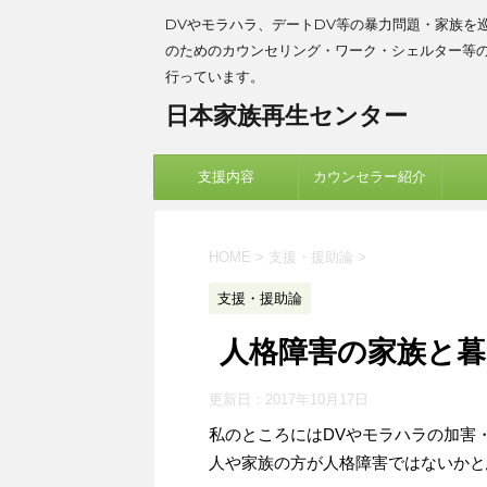
DVやモラハラ、デートDV等の暴力問題・家族を
のためのカウンセリング・ワーク・シェルター等
行っています。
日本家族再生センター
支援内容
カウンセラー紹介
HOME
>
支援・援助論
>
支援・援助論
人格障害の家族と
更新日：
2017年10月17日
私のところにはDVやモラハラの加害
人や家族の方が人格障害ではないかと