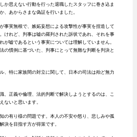
しか思えない行動を行った退職したスタッフに巻き込ま
か、あからさまな偽証を行いました。
が事実無根で、嫉妬妄想による攻撃性が事実を捏造して
。けれど、判事は嘘の羅列された訴状であれ、それを事
れが嘘であるという事実については理解していません。
法の慣例に基づいた、判事にとって無難な判断を判決と
ル、特に家族間の対立に関して、日本の司法は殆ど無力
識、正義や倫理、法的判断で解決しようとするのは、こ
えないと思います。
知の有り様の問題です。本人の不安や怒り、悲しみや孤
解決を目指す方が得策です。