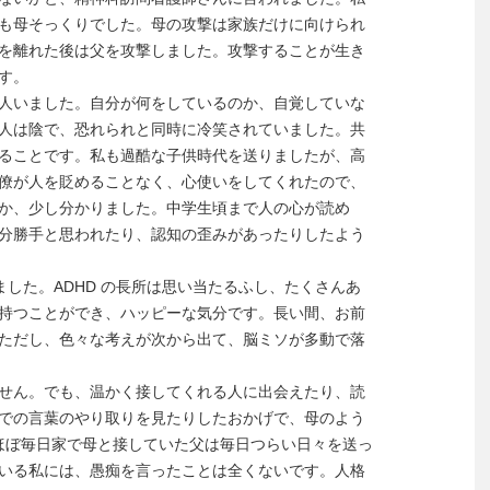
も母そっくりでした。母の攻撃は家族だけに向けられ
を離れた後は父を攻撃しました。攻撃することが生き
す。
人いました。自分が何をしているのか、自覚していな
人は陰で、恐れられと同時に冷笑されていました。共
ることです。私も過酷な子供時代を送りましたが、高
僚が人を貶めることなく、心使いをしてくれたので、
か、少し分かりました。中学生頃まで人の心が読め
分勝手と思われたり、認知の歪みがあったりしたよう
れました。ADHD の長所は思い当たるふし、たくさんあ
持つことができ、ハッピーな気分です。長い間、お前
ただし、色々な考えが次から出て、脳ミソが多動で落
せん。でも、温かく接してくれる人に出会えたり、読
での言葉のやり取りを見たりしたおかげで、母のよう
ほぼ毎日家で母と接していた父は毎日つらい日々を送っ
いる私には、愚痴を言ったことは全くないです。人格