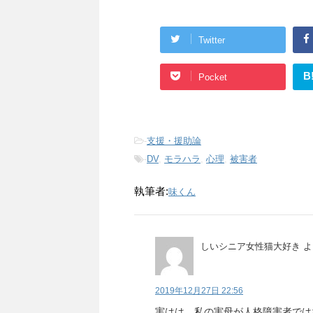
Twitter
B
Pocket
-
支援・援助論
-
DV
,
モラハラ
,
心理
,
被害者
執筆者:
味くん
しいシニア女性猫大好き
よ
2019年12月27日 22:56
実はは、私の実母が人格障害者では