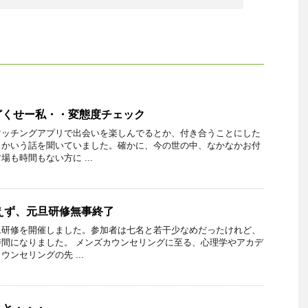
どくせー私・・変態度チェック
マッチングアプリで出会いを楽しんでるとか、付き合うことにした
とかいう話を聞いていました。確かに、今の世の中、なかなかお付
も時間もない方に ...
あえず、元旦研修無事終了
旦研修を開催しました。参加者は七名と若干少なめだったけれど、
間になりました。 メンズカウンセリングに至る、心理学やアカデ
ンセリングの先 ...