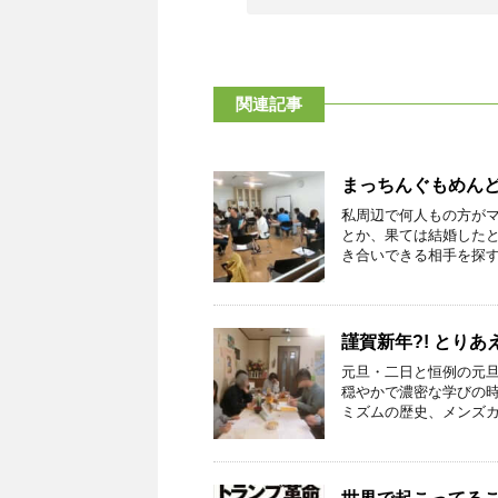
関連記事
まっちんぐもめん
私周辺で何人もの方が
とか、果ては結婚した
き合いできる相手を探す場
謹賀新年?! とり
元旦・二日と恒例の元
穏やかで濃密な学びの時
ミズムの歴史、メンズカウ