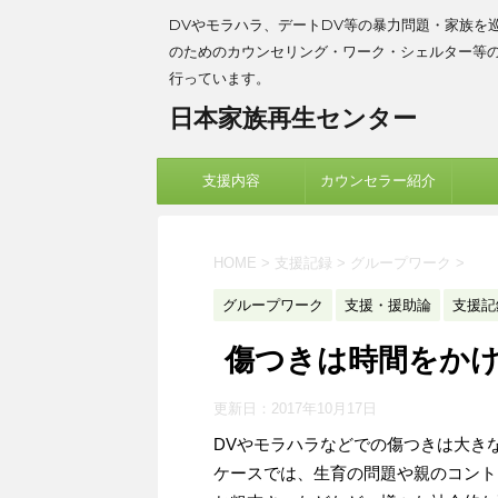
DVやモラハラ、デートDV等の暴力問題・家族を
のためのカウンセリング・ワーク・シェルター等
行っています。
日本家族再生センター
支援内容
カウンセラー紹介
HOME
>
支援記録
>
グループワーク
>
グループワーク
支援・援助論
支援記
傷つきは時間をか
更新日：
2017年10月17日
DVやモラハラなどでの傷つきは大き
ケースでは、生育の問題や親のコント