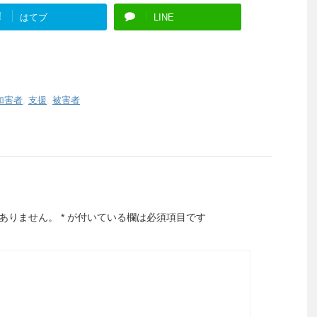
!
はてブ
LINE
加害者
,
支援
,
被害者
ありません。
*
が付いている欄は必須項目です