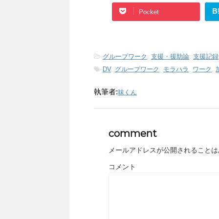
B
Pocket
-
グループワーク
,
支援・援助論
,
支援記録
-
DV
,
グループワーク
,
モラハラ
,
ワーク
,
執筆者:
味くん
comment
メールアドレスが公開されることは
コメント