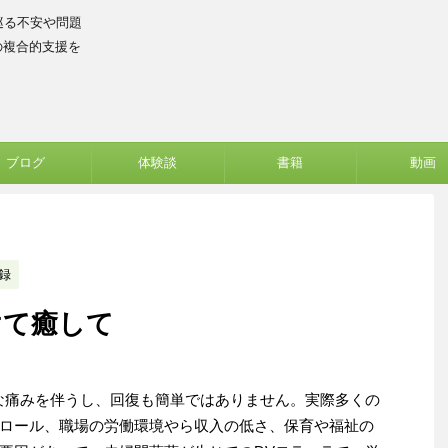
巡る不安や問題
の複合的支援を
ブログ
体験談
書籍
動画
録
けて癒して
な痛みを伴うし、回復も簡単ではありません。実際多くの
ロール、職場の労働環境やら収入の低さ、保育や福祉の