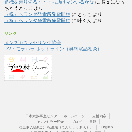
危機を乗り切る・・・お助けマンいるかな
に
長文になっ
ちゃうとっこ
より
（祝）ベランダ発電所発電開始
に
とっこ
より
（祝）ベランダ発電所発電開始
に
味くん
より
リンク
メンズカウンセリング協会
DV・モラハラ ホットライン（無料電話相談）
日本家族再生センター - ホームページ
支援内容
カウンセラー紹介
ブログ
書籍
複合的支援施設「転生庵（てんしょうあん）」
English