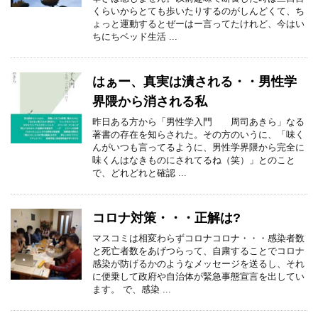
くらいからとても歩いたりするのがしんどくて、ち
ょっと運動するとぜーはー言ってたけれど、今はい
ちにちベッド生活 ...
はぁー、真実は潰される・・男性学
界隈から消される私
昨日ある方から「男性学入門 周司あきら」なる
著書の存在を知らされた。その方のいうに、「味く
んがいつも言ってるように、男性学界隈から完全に
味くんはなきものにされてるね（笑）」とのこと
で、どれどれと確認 ...
コロナ対策・・・正解は?
マスコミは相変わらずコロナコロナ・・・感染者数
と死亡者数をあげつらって、自粛することでコロナ
感染が防げるかのようなメッセージを送るし、それ
に便乗して政府や自治体が緊急事態宣言を出してい
ます。 で、感染 ...