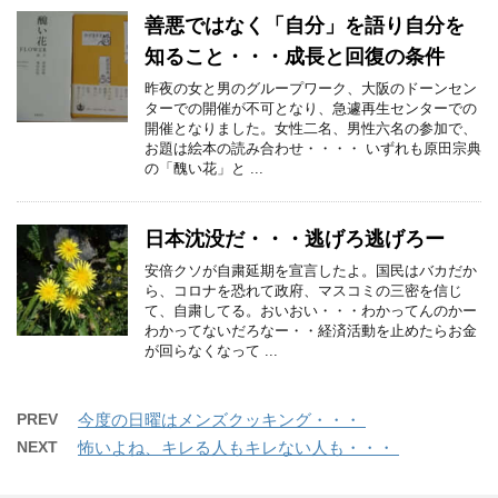
善悪ではなく「自分」を語り自分を
知ること・・・成長と回復の条件
昨夜の女と男のグループワーク、大阪のドーンセン
ターでの開催が不可となり、急遽再生センターでの
開催となりました。女性二名、男性六名の参加で、
お題は絵本の読み合わせ・・・・ いずれも原田宗典
の「醜い花」と ...
日本沈没だ・・・逃げろ逃げろー
安倍クソが自粛延期を宣言したよ。国民はバカだか
ら、コロナを恐れて政府、マスコミの三密を信じ
て、自粛してる。おいおい・・・わかってんのかー
わかってないだろなー・・経済活動を止めたらお金
が回らなくなって ...
PREV
今度の日曜はメンズクッキング・・・
NEXT
怖いよね、キレる人もキレない人も・・・