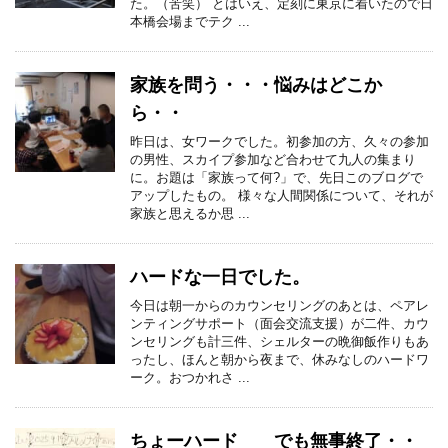
た。（苦笑） とはいえ、定刻に東京に着いたので日
本橋会場までテク ...
家族を問う・・・悩みはどこか
ら・・
昨日は、女ワークでした。初参加の方、久々の参加
の男性、スカイプ参加など合わせて九人の集まり
に。お題は「家族って何?」で、先日このブログで
アップしたもの。 様々な人間関係について、それが
家族と思えるか思 ...
ハードな一日でした。
今日は朝一からのカウンセリングのあとは、ペアレ
ンティングサポート（面会交流支援）が二件、カウ
ンセリングも計三件、シェルターの晩御飯作りもあ
ったし、ほんと朝から夜まで、休みなしのハードワ
ーク。おつかれさ ...
ちょーハード でも無事終了・・