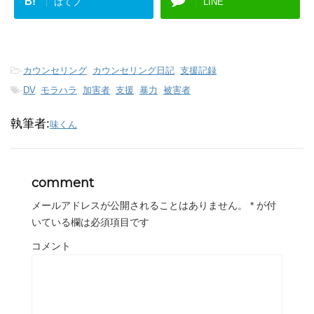
B!
はてブ
LINE
-
カウンセリング
,
カウンセリング日記
,
支援記録
-
DV
,
モラハラ
,
加害者
,
支援
,
暴力
,
被害者
執筆者:
味くん
comment
メールアドレスが公開されることはありません。
*
が付
いている欄は必須項目です
コメント