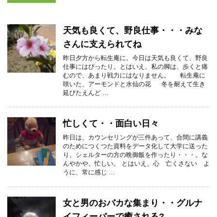
天気も良くて、野良仕事・・・みな
さんに支えられてね
昨日夕方から転生庵に。今日は天気も良くて、野良
仕事にはぴったり。とはいえ、私の脚は、歩くと痛
むので、あまり戦力にはなりません。 転生庵に
咲いた、アーモンドと水仙の花 冬を耐えて生き
延びたえんど ...
忙しくて・・面白い日々
昨日は、カウンセリングが三件あって、合間に講義
のためにつくつた資料をデータ化して大学に送った
り、シェルターの方の晩御飯を作ったり・・・。な
んやかや、忙しい。 とはいえ、心 亡くさない よ
うに、常に感じ ...
女と男のおバカな集まり・・グルナ
イフィーバーで癒される?