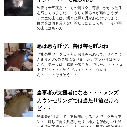
昨夜は十五夜あいにくの曇り空。薄雲にかかった月
を写してみました。こうして曇ろうが晴れようが、
その空の上には、燦々と輝く月があるのでしょう。
目の前は何も見えない闇だったとしても・・その闇
の上にはちゃん ...
悪は悪を呼び、善は善を呼ぶね
昨夜の男ワークは何人かお休みもあって、少々こじ
んまりと8名の参加になりました。ファシリはテル
さん。テーマは「感情を伝える」でした。 ・・・な
るほど・・・・そうだねぇ・・・・うんう
ん・・・・そうそう・・ ...
当事者が支援者になる・・・メンズ
カウンセリングでは当たり前だけれ
ど・・
当事者が回復して、支援者になることで、クライア
ントに対して深く共感したり、権力を伴わない対等
な支援が可能となります。けれど、世間の価値観や