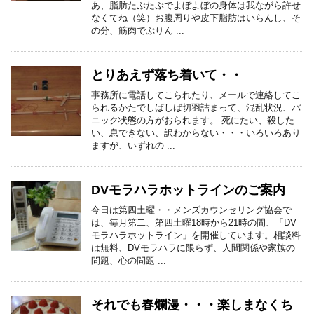
あ、脂肪たぷたぷでよぼよぼの身体は我ながら許せ
なくてね（笑）お腹周りや皮下脂肪はいらんし、そ
の分、筋肉でぷりん ...
とりあえず落ち着いて・・
事務所に電話してこられたり、メールで連絡してこ
られるかたでしばしば切羽詰まって、混乱状況、パ
ニック状態の方がおられます。 死にたい、殺した
い、息できない、訳わからない・・・いろいろあり
ますが、いずれの ...
DVモラハラホットラインのご案内
今日は第四土曜・・メンズカウンセリング協会で
は、毎月第二、第四土曜18時から21時の間、「DV
モラハラホットライン」を開催しています。相談料
は無料、DVモラハラに限らず、人間関係や家族の
問題、心の問題 ...
それでも春爛漫・・・楽しまなくち