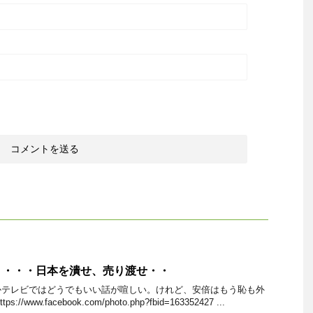
・・・・日本を潰せ、売り渡せ・・
かテレビではどうでもいい話が喧しい。けれど、安倍はもう恥も外
www.facebook.com/photo.php?fbid=163352427 ...