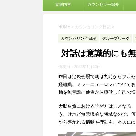
支援内容
カウンセラー紹介
HOME
>
カウンセリング日記
>
カウンセリング日記
グループワーク
対話は意識的にも無
投稿日：
2023年1月30日
昨日は池袋会場で朝は九時からフルセ
経組織、ミラーニューロンについてお
動を無意識に他者から模倣し自己の情
大脳皮質における学習とはことなる、
う。けれど無意識的な領域なので、何
から導かれる情動や行動も、本人には