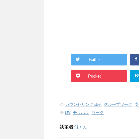
Twitter
B
Pocket
-
カウンセリング日記
,
グループワーク
,
支
-
DV
,
モラハラ
,
ワーク
執筆者:
味くん