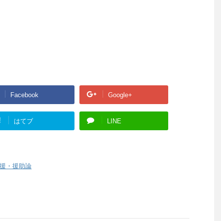
Facebook
Google+
!
はてブ
LINE
援・援助論