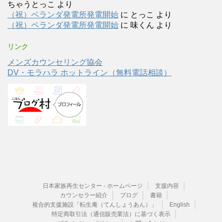
ちゃうとっこ
より
（祝）ベランダ発電所発電開始
に
とっこ
より
（祝）ベランダ発電所発電開始
に
味くん
より
リンク
メンズカウンセリング協会
DV・モラハラ ホットライン（無料電話相談）
日本家族再生センター - ホームページ
支援内容
カウンセラー紹介
ブログ
書籍
複合的支援施設「転生庵（てんしょうあん）」
English
特定商取引法（通信販売業法）に基づく表示