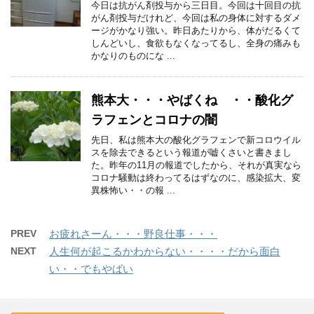
今日は抗がん剤投与から三日目。今回は十回目の抗
がん剤投与だけれど、今回は私の身体に対するダメ
ージがかなり強い。昨日あたりから、体がだるくて
しんどいし、食欲もなくなってるし、全身の痛みも
かなりのものにな ...
熊本大・・・やばくね ・・酸化グ
ラフェンとコロナの闇
先日、私は熊本大の酸化グラフェンで新コロウイル
スを除去できるという報道が嘘くさいと書きまし
た。昨年の11月の報道でしたから、それが真実なら
コロナ騒動は終わってるはずなのに、感染拡大、変
異株怖い・・の報 ...
PREV
お疲れさーん・・・野良仕事・・・
NEXT
人生何が起こるかわからない・・・・だから面白
い・・でもやばい