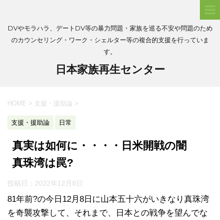
DVやモラハラ、デートDV等の暴力問題・家族を巡る不安や問題のため
のカウンセリング・ワーク・シェルター等の複合的支援を行っていま
す。
日本家族再生センター
HOME
>
支援・援助論
>
支援・援助論
日常
真実は如何に・・・・日米開戦の闇
真珠湾は罠?
投稿日：
2022年12月8日
81年前?の今日12月8日に山本五十六がいきなり真珠湾
を奇襲攻撃して、それまで、日本との戦争を望んでな