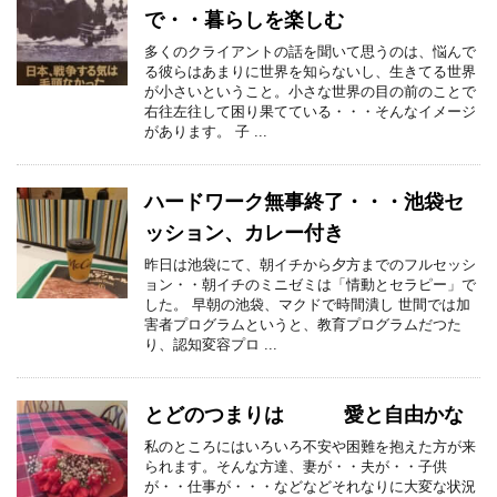
で・・暮らしを楽しむ
多くのクライアントの話を聞いて思うのは、悩んで
る彼らはあまりに世界を知らないし、生きてる世界
が小さいということ。小さな世界の目の前のことで
右往左往して困り果てている・・・そんなイメージ
があります。 子 ...
ハードワーク無事終了・・・池袋セ
ッション、カレー付き
昨日は池袋にて、朝イチから夕方までのフルセッシ
ョン・・朝イチのミニゼミは「情動とセラピー」で
した。 早朝の池袋、マクドで時間潰し 世間では加
害者プログラムというと、教育プログラムだつた
り、認知変容プロ ...
とどのつまりは 愛と自由かな
私のところにはいろいろ不安や困難を抱えた方が来
られます。そんな方達、妻が・・夫が・・子供
が・・仕事が・・・などなどそれなりに大変な状況