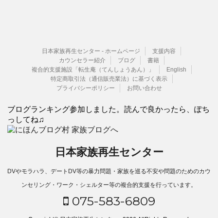
日本家族再生センター - ホームページ
支援内容
カウンセラー紹介
ブログ
書籍
複合的支援施設「転生庵（てんしょうあん）」
English
特定商取引法（通信販売業法）に基づく表示
プライバシーポリシー
お問い合わせ
ブログランキング参加しました。読んで良かったら、ぽち
っしてね♫
日本家族再生センター
DVやモラハラ、デートDV等の暴力問題・家族を巡る不安や問題のためのカウ
ンセリング・ワーク・シェルター等の複合的支援を行っています。
075-583-6809