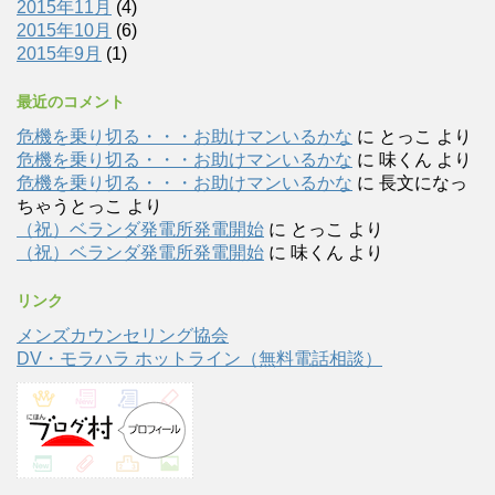
2015年11月
(4)
2015年10月
(6)
2015年9月
(1)
最近のコメント
危機を乗り切る・・・お助けマンいるかな
に
とっこ
より
危機を乗り切る・・・お助けマンいるかな
に
味くん
より
危機を乗り切る・・・お助けマンいるかな
に
長文になっ
ちゃうとっこ
より
（祝）ベランダ発電所発電開始
に
とっこ
より
（祝）ベランダ発電所発電開始
に
味くん
より
リンク
メンズカウンセリング協会
DV・モラハラ ホットライン（無料電話相談）