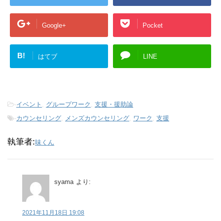
Google+
Pocket
B!
はてブ
LINE
-
イベント
,
グループワーク
,
支援・援助論
-
カウンセリング
,
メンズカウンセリング
,
ワーク
,
支援
執筆者:
味くん
syama
より:
2021年11月18日 19:08