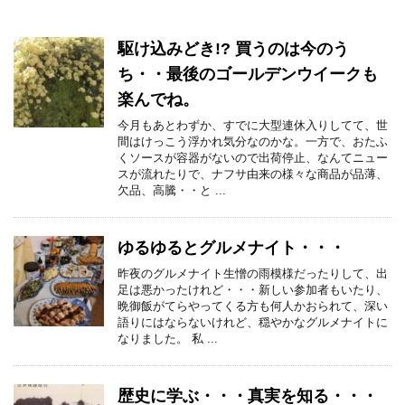
駆け込みどき!? 買うのは今のう
ち・・最後のゴールデンウイークも
楽んでね。
今月もあとわずか、すでに大型連休入りしてて、世
間はけっこう浮かれ気分なのかな。一方で、おたふ
くソースが容器がないので出荷停止、なんてニュー
スが流れたりで、ナフサ由来の様々な商品が品薄、
欠品、高騰・・と ...
ゆるゆるとグルメナイト・・・
昨夜のグルメナイト生憎の雨模様だったりして、出
足は悪かったけれど・・・新しい参加者もいたり、
晩御飯がてらやってくる方も何人かおられて、深い
語りにはならないけれど、穏やかなグルメナイトに
なりました。 私 ...
歴史に学ぶ・・・真実を知る・・・