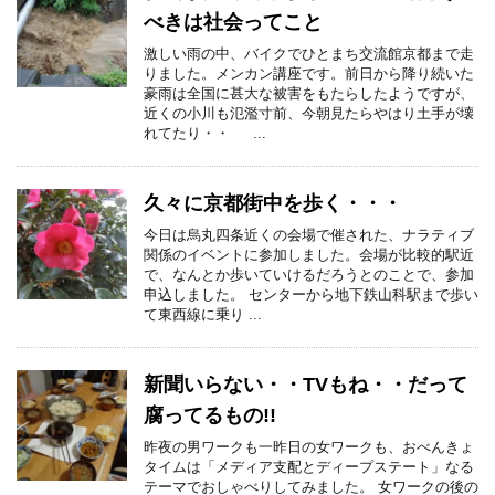
べきは社会ってこと
激しい雨の中、バイクでひとまち交流館京都まで走
りました。メンカン講座です。前日から降り続いた
豪雨は全国に甚大な被害をもたらしたようですが、
近くの小川も氾濫寸前、今朝見たらやはり土手が壊
れてたり・・ ...
久々に京都街中を歩く・・・
今日は烏丸四条近くの会場で催された、ナラティブ
関係のイベントに参加しました。会場が比較的駅近
で、なんとか歩いていけるだろうとのことで、参加
申込しました。 センターから地下鉄山科駅まで歩い
て東西線に乗り ...
新聞いらない・・TVもね・・だって
腐ってるもの!!
昨夜の男ワークも一昨日の女ワークも、おべんきょ
タイムは「メディア支配とディープステート」なる
テーマでおしゃべりしてみました。 女ワークの後の