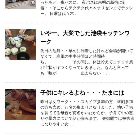
ったあと、夜バスに。 夜バスは未明の新宿に到
着・・そこからテクテク代々木オリセンまでテクシ
ー。 日曜は代々木 ...
いやー、大変でした池袋キッチンワ
ーク
先日の池袋・・早めに到着したけれど会場が開いて
なくて、寒風の中半時間ほど時間待
ち。 その間に、体は冷えてますます風
邪症状がキツくなっていきました。なんと言って
も゛咳が 止まらない・ ...
子供にキレるよね・・・たまには
昨日は女ワーク・・・スカイプ参加の方、遅刻参加
の方も含め、八名の集まりとなりました。幼い子供
を育ててる母親が何名かいたからか、子育て中の怒
りや暴力について話が弾みます。 夫婦間では被害者
になりやすい女 ...