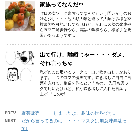
家族ってなんだ!?
昨日の女ワーク家族ってなんだという問いかけのお
話を少し・・・他の類人猿と違って人類は多様な家
族形態を可能としてるけれど、それは大脳の発達や
ら直立二足歩行やら、言語の獲得やら、様ざまな要
因があるようです ...
出て行け、離婚じゃー・・・ダメ、
それ言っちゃ
私がたまに用いるワークに「白い吹き出し」があり
ます。二つのコマの漫画です。吹き出しに自由に言
葉を入れて、物語を作るというもの。 先日も男ワー
クで用いたけれど、私が吹き出しに入れた言葉は、
上が 「このボ ...
PREV
野菜販売・・・しましたよ。趣味の世界です。
NEXT
だから言ってるのに・・・・マスクは無意味無駄っ
て!!