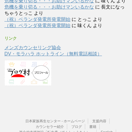
危機を乗り切る・・・お助けマンいるかな
に
味くん
より
危機を乗り切る・・・お助けマンいるかな
に
長文になっ
ちゃうとっこ
より
（祝）ベランダ発電所発電開始
に
とっこ
より
（祝）ベランダ発電所発電開始
に
味くん
より
リンク
メンズカウンセリング協会
DV・モラハラ ホットライン（無料電話相談）
日本家族再生センター - ホームページ
支援内容
カウンセラー紹介
ブログ
書籍