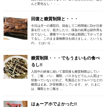
んど変化なし・・ ...
回復と糖質制限と・・・
今日は月一の通院日。採血して二時間後にDrが注射
薬を打ったり、処方したり。採血の結果は副作用も
出てないし、腫瘍マーカーの値は順調に下がってき
てるし、このまま薬物療法を続けましょ、というも
の。 とはいえ ...
糖質制限・・・でもうまいもの食べ
るし!!
入院中の絶食に続いて退院後も糖質制限はしてい
て、ご飯、パン、麺類、パスタなどでんぷん質は一
切食べていないけれど、乳製品とかフルーツなどの
糖質はまあ、許容範囲としています。 が、たまに
は、麺類とかご飯を ...
はぁーアホでよかった!!