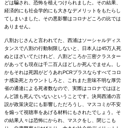
どは騙され、恐怖を植えつけられました。その結果、
経済的にも社会学的にも大きなデメリットをもたらし
てしまいました。その悪影響はコロナどころの比では
ありません。
八割おじさんと言われてた、西浦はソーシャルディス
タンスで八割の行動制限しないと、日本人は45万人死
ぬとほざいてたけれど、八割どころか三密クラスター
があっても現在は千二百人ほどしか死んでません。し
かもそれは死因がどうあれPCRプラスならすべてコロ
ナ感染死とカウントしろと、これまた意味不明な厚労
省の通達による死者数なので、実際はコロナではほと
んど誰も死んでいないということです。決局西浦の言
説が政策決定にも影響しただろうし、マスコミが不安
を煽って視聴率をあげる材料にもされたでしょう。そ
の結果人々は恐怖にかられ、マスクをし、閉じこも