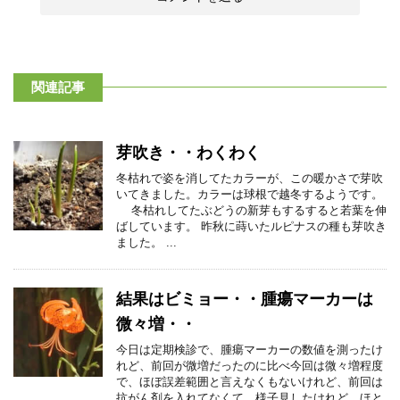
関連記事
芽吹き・・わくわく
冬枯れで姿を消してたカラーが、この暖かさで芽吹
いてきました。カラーは球根で越冬するようです。
冬枯れしてたぶどうの新芽もするすると若葉を伸
ばしています。 昨秋に蒔いたルピナスの種も芽吹き
ました。 ...
結果はビミョー・・腫瘍マーカーは
微々増・・
今日は定期検診で、腫瘍マーカーの数値を測ったけ
れど、前回が微増だったのに比べ今回は微々増程度
で、ほぼ誤差範囲と言えなくもないけれど、前回は
抗がん剤を入れてなくて、様子見したけれど、ほと