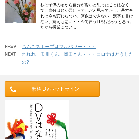
私は子供の頃から自分が賢いと思ったことはなく
て、自分は頭が悪い＝アホだと思ってたし、基本そ
れは今も変わらない。算数はできない、漢字も書け
ない、覚えも悪い・・今で言うLD児だろうと思う。
だから授業につい ...
PREV
ちんこストーブはフルパワー・・・
NEXT
れれれ、玉川くん、岡田さん・・・コロナはどうした
の?
無料 DVホットライン