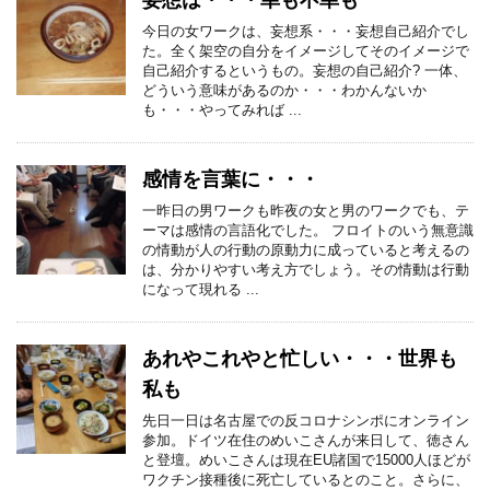
妄想は・・・幸も不幸も
今日の女ワークは、妄想系・・・妄想自己紹介でし
た。全く架空の自分をイメージしてそのイメージで
自己紹介するというもの。妄想の自己紹介? 一体、
どういう意味があるのか・・・わかんないか
も・・・やってみれば ...
感情を言葉に・・・
一昨日の男ワークも昨夜の女と男のワークでも、テ
ーマは感情の言語化でした。 フロイトのいう無意識
の情動が人の行動の原動力に成っていると考えるの
は、分かりやすい考え方でしょう。その情動は行動
になって現れる ...
あれやこれやと忙しい・・・世界も
私も
先日一日は名古屋での反コロナシンポにオンライン
参加。ドイツ在住のめいこさんが来日して、徳さん
と登壇。めいこさんは現在EU諸国で15000人ほどが
ワクチン接種後に死亡しているとのこと。さらに、