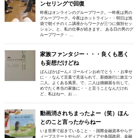
ンセリングで回復
昨夜はオンラインのグループワーク。一昨夜は男の
グループワーク。今夜はホットライン・・明日は池
袋で朝イチのミニ講座からワークが三つに個別セッ
ション。と、私の仕事が続きます。 ある日の男のグ
ループワーク・ ...
家族ファンタジー・・・良くも悪く
も妄想だけどね
ぱんぱかぱーん♫ ゴールインおめでとう・・お幸せ
に・・なんて言葉で見送られて、新婚旅行に旅立つ
二人。よくある風景。で、二人は婚姻届を出して、
めでたく本当の家族に・・と言うことなんだけれ
ど、私はねー、お ...
動画消されちまったよー（笑）ほん
とのこと言ったからねー
いま世界で起きていること・・国際金融資本やらデ
ィープステートやらが、メディアや各国政府、金融