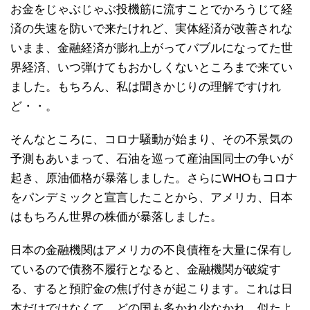
お金をじゃぶじゃぶ投機筋に流すことでかろうじて経
済の失速を防いで来たけれど、実体経済が改善されな
いまま、金融経済が膨れ上がってバブルになってた世
界経済、いつ弾けてもおかしくないところまで来てい
ました。もちろん、私は聞きかじりの理解ですけれ
ど・・。
そんなところに、コロナ騒動が始まり、その不景気の
予測もあいまって、石油を巡って産油国同士の争いが
起き、原油価格が暴落しました。さらにWHOもコロナ
をパンデミックと宣言したことから、アメリカ、日本
はもちろん世界の株価が暴落しました。
日本の金融機関はアメリカの不良債権を大量に保有し
ているので債務不履行となると、金融機関が破綻す
る、すると預貯金の焦げ付きが起こります。これは日
本だけではなくて、どの国も多かれ少なかれ、似たよ