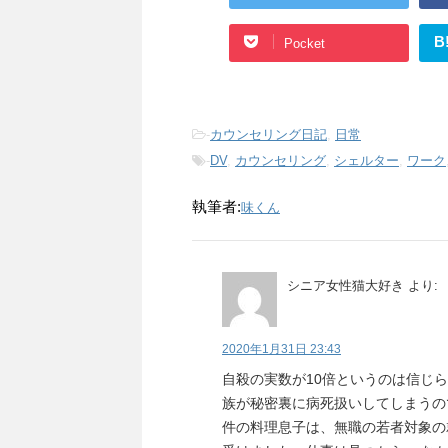
B
Pocket
-
カウンセリング日記
,
日常
-
DV
,
カウンセリング
,
シェルター
,
ワーク
執筆者:
味くん
シニア女性猫大好き
より:
2020年1月31日 23:43
自殺の実数が10倍というのは信じ
族が秘密裏に病死扱いしてしまうの
件の料理息子は、無職の若者対象の