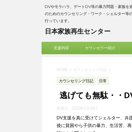
DVやモラハラ、デートDV等の暴力問題・家族を
のためのカウンセリング・ワーク・シェルター等
行っています。
日本家族再生センター
支援内容
カウンセラー紹介
HOME
>
カウンセリング日記
>
カウンセリング日記
日常
逃げても無駄・・D
投稿日：
2020年1月30日
DV支援を真に受けてシェルター、弁
後に貧困やら子供の暴力、生活苦、再