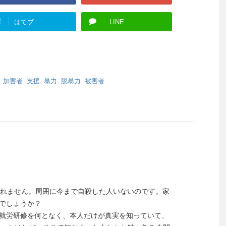
!
はてブ
LINE
,
加害者
,
支援
,
暴力
,
脱暴力
,
被害者
られません。周囲に今まで自殺した人いないのです。家
でしょうか？
就労研修を何となく、本人だけが真実を知っていて、