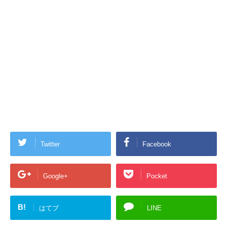
Twitter
Facebook
Google+
Pocket
B!
はてブ
LINE