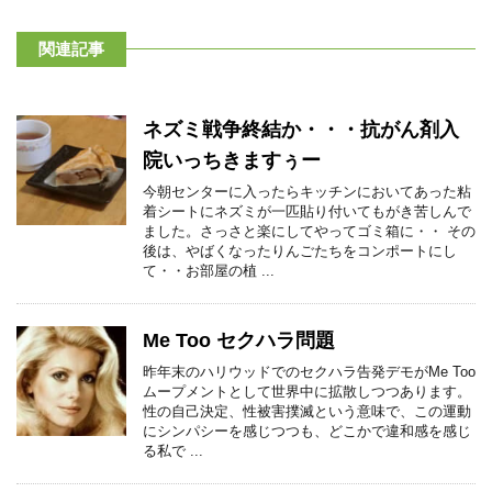
関連記事
ネズミ戦争終結か・・・抗がん剤入
院いっちきますぅー
今朝センターに入ったらキッチンにおいてあった粘
着シートにネズミが一匹貼り付いてもがき苦しんで
ました。さっさと楽にしてやってゴミ箱に・・ その
後は、やばくなったりんごたちをコンポートにし
て・・お部屋の植 ...
Me Too セクハラ問題
昨年末のハリウッドでのセクハラ告発デモがMe Too
ムープメントとして世界中に拡散しつつあります。
性の自己決定、性被害撲滅という意味で、この運動
にシンパシーを感じつつも、どこかで違和感を感じ
る私で ...