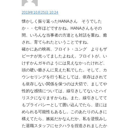
2019年10月25日 10:24
懐かしく振り返ったHANAさん そうでした
か・・七年ほどですかね。HANAさんもその
間、いろんな当事者の方達とも対話を重ね、癒
され、育てられたということですね。
確かにあの映画、フロイト・ユング よりもザ
ビーナが光ってましたよねえ。フロイトが、い
けすかんガキのようには見えなかったけれど、
頭の硬い爺さんに見えた私でした。そして、カ
ウンセリングを行う私としては、依存はされて
も依存しない関係を保つのは大切で、ましてや
性的な感情については、線引きしてないとハイ
リスクになりますからね。また、線引きしてて
もプライバシーとして囲い込んでたら、逆には
められる可能性もあるし。このあたりのんきに
構えてたら、嫉妬だかなんだか、私を逆恨みし
た退職スタッフにセクハラを捏造されましたか