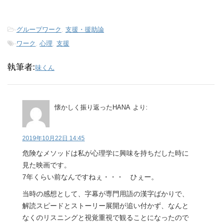
-
グループワーク
,
支援・援助論
-
ワーク
,
心理
,
支援
執筆者:
味くん
懐かしく振り返ったHANA
より:
2019年10月22日 14:45
危険なメソッドは私が心理学に興味を持ちだした時に
見た映画です。
7年くらい前なんですねぇ・・・ ひぇー。
当時の感想として、字幕が専門用語の漢字ばかりで、
解読スピードとストーリー展開が追い付かず、なんと
なくのリスニングと視覚重視で観ることになったので