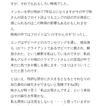
すが、それでもおもしろい映画でした。
メンカンを学び初めて7年以上になりますがその中で味
さんが語るフロイト説よりもユングの話の方が身近に
感じられるのはこの映画の影響もあるかもしれませ
ん。
映画の中ではフロイトは”いけすかんガキ”だったし。
ユングはザビーナとのカウンセリングを通し、彼自身
も（が？）クライアントであるザビーナに癒され、解
放された。という解釈を私はしているのですが、私自
身もグルナイや他のクライアントさんとの交流の中で
未だに気づきや癒しを感じます。つまりはそういうこ
とだと思うのです。
とはいえ、性的な部分に介入するとなるとそれなりの
自己責任の線引きができないと危険ですね(笑)
味さんが時々言う「私はお母さんですよ」という発信
はその線引き作業かな。
私も異性には注意をしないと・・・と思っていますが