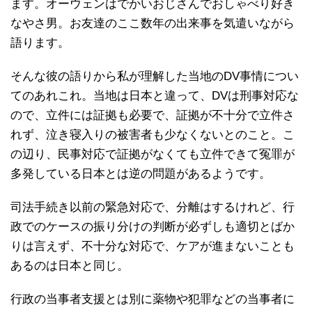
ます。オーウェンはでかいおじさんでおしゃべり好き
なやさ男。お友達のここ数年の出来事を気遣いながら
語ります。
そんな彼の語りから私が理解した当地のDV事情につい
てのあれこれ。当地は日本と違って、DVは刑事対応な
ので、立件には証拠も必要で、証拠が不十分で立件さ
れず、泣き寝入りの被害者も少なくないとのこと。こ
の辺り、民事対応で証拠がなくても立件できて冤罪が
多発している日本とは逆の問題があるようです。
司法手続き以前の緊急対応で、分離はするけれど、行
政でのケースの振り分けの判断が必ずしも適切とばか
りは言えず、不十分な対応で、ケアが進まないことも
あるのは日本と同じ。
行政の当事者支援とは別に薬物や犯罪などの当事者に