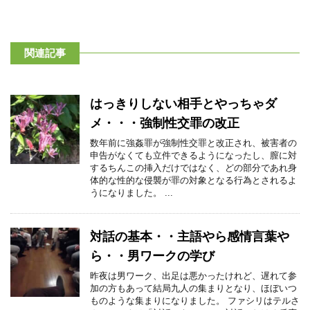
関連記事
はっきりしない相手とやっちゃダ
メ・・・強制性交罪の改正
数年前に強姦罪が強制性交罪と改正され、被害者の
申告がなくても立件できるようになったし、膣に対
するちんこの挿入だけではなく、どの部分であれ身
体的な性的な侵襲が罪の対象となる行為とされるよ
うになりました。 ...
対話の基本・・主語やら感情言葉や
ら・・男ワークの学び
昨夜は男ワーク、出足は悪かったけれど、遅れて参
加の方もあって結局九人の集まりとなり、ほぼいつ
ものような集まりになりました。 ファシリはテルさ