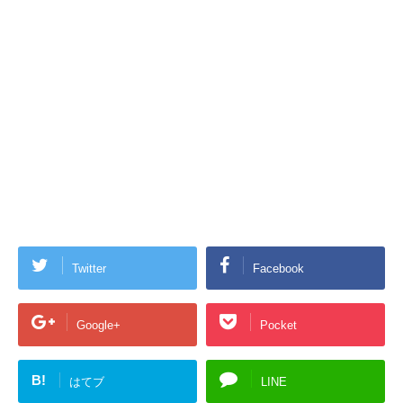
Twitter
Facebook
Google+
Pocket
B!
はてブ
LINE