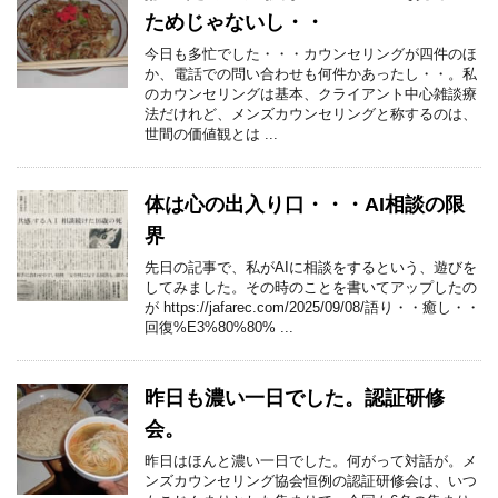
ためじゃないし・・
今日も多忙でした・・・カウンセリングが四件のほ
か、電話での問い合わせも何件かあったし・・。私
のカウンセリングは基本、クライアント中心雑談療
法だけれど、メンズカウンセリングと称するのは、
世間の価値観とは ...
体は心の出入り口・・・AI相談の限
界
先日の記事で、私がAIに相談をするという、遊びを
してみました。その時のことを書いてアップしたの
が https://jafarec.com/2025/09/08/語り・・癒し・・
回復%E3%80%80% ...
昨日も濃い一日でした。認証研修
会。
昨日はほんと濃い一日でした。何がって対話が。メ
ンズカウンセリング協会恒例の認証研修会は、いつ