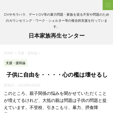
DVやモラハラ、デートDV等の暴力問題・家族を巡る不安や問題のため
のカウンセリング・ワーク・シェルター等の複合的支援を行っていま
す。
日本家族再生センター
HOME
>
支援・援助論
>
支援・援助論
子供に自由を・・・・心の檻は壊せるし
投稿日：
2019年8月8日
このところ、親子関係の悩みを聞かせていただくこと
が増えてるけれど、大抵の親は問題は子供の問題と捉
えています。不登校、引きこもり、暴力、摂食障