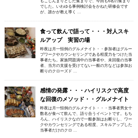
もこじんまりとした集まりで、今回も6名の集まり
でした。いわゆる事例検討会をかねた研修会です
が、誰かが教え導く ...
食って飲んで語って・・・対人スキ
ルアップ 実習の場
昨夜は月一恒例のグルメナイト・・参加者はグルー
プワークやカウンセリングである程度力をつけた当
事者たち。家族問題渦中の当事者や、未回復の当事
者、当方の支援を受けてない一般の方などは参加お
断りのクローズド ...
感情の発露・・・ハイリスクで高度
な回復のメソッド・・グルメナイト
昨夜は月一恒例のグルメナイト・・・当事者男女十
数名が食べて飲んで、語り合うイベントです。もち
ろん、ハイリスクなので一般参加はお断りし、ワー
クやカウンセリングである程度、スキルアップした
当事者だけのクロ ...