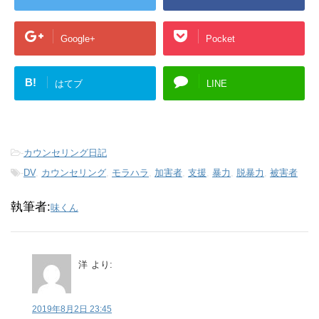
Google+
Pocket
B!
はてブ
LINE
-
カウンセリング日記
-
DV
,
カウンセリング
,
モラハラ
,
加害者
,
支援
,
暴力
,
脱暴力
,
被害者
執筆者:
味くん
洋
より:
2019年8月2日 23:45