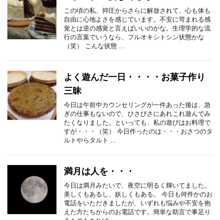
この頃の私、抑圧からさらに解放されて、心も体も
自由に心地よさを感じています。不安に苛まれる感
覚とは逆の感覚と言えばいいのかな。生理学的な流
行の言葉でいうなら、フルオキシトシン状態かな
（笑） こんな状態 ...
よく遊んだ一日・・・・お菓子作り
三昧
今日は午前中カウンセリングが一件あった後は、急
ぎの仕事もないので、ひさびさにあれこれ遊んでみ
たくなりました。といっても、私の遊びはお料理で
すが・・・（笑） 今日作ったのは・・・おさつのタ
ルトやらタルト ...
満月は人を・・・
今日は満月みたいで、夜空に明るく輝いてました。
美しくもあるし、妖しくもある。 今日も何件かのお
電話をいただきましたが、いずれも悩みや不安を抱
えた方たちからのお電話です。簡単な助言で事足り