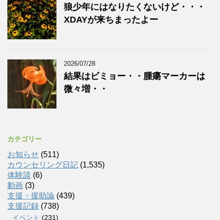
狼少年にはなりたくないけど・・・
XDAYが来ちまったよー
2026/07/28
結果はビミョー・・腫瘍マーカーは
微々増・・
カテゴリー
お知らせ
(511)
カウンセリング日記
(1,535)
体験談
(6)
動画
(3)
支援・援助論
(439)
支援記録
(738)
イベント
(231)