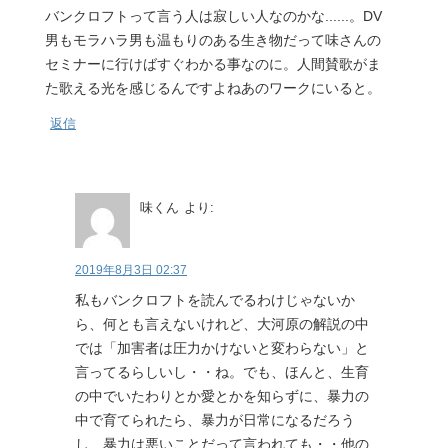
バンクロフトって言う人は寂しい人なのかな......。DV
男もモラハラ男も温もりのある生き物だって味さんの
セミナーに行けばすぐわかる事なのに。人間賛歌がま
た歌える光を感じるんですよねあのワークにいると。
返信
味くん
より:
2019年8月3日 02:37
私もバンクロフトを読んでるわけじゃないか
ら、何とも言えないけれど、大河原の解説の中
では「加害者は圧力かけないと変わらない」と
言ってるらしいし・・ね。でも、ほんと、生育
の中でいたわりとか愛とかを知らずに、暴力の
中で育てられたら、暴力が日常になるだろう
し、暴力は悪いことだって言われても・・他の