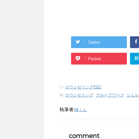
Twitter
B
Pocket
-
カウンセリング日記
-
カウンセリング
,
グループワーク
,
シェル
執筆者:
味くん
comment