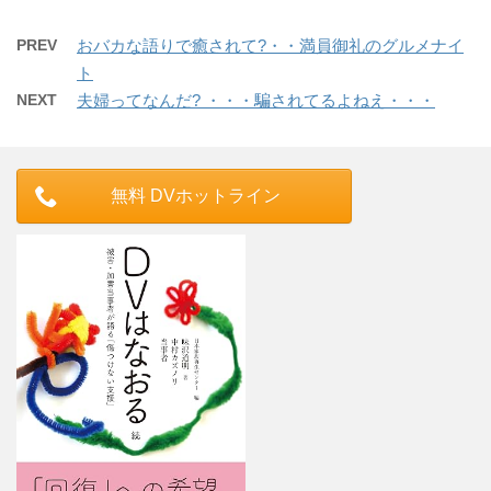
PREV
おバカな語りで癒されて?・・満員御礼のグルメナイ
ト
NEXT
夫婦ってなんだ? ・・・騙されてるよねえ・・・
無料 DVホットライン