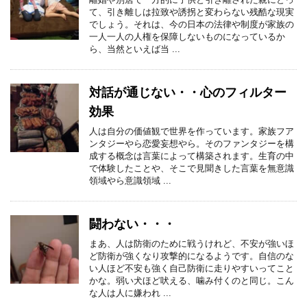
て、引き離しは拉致や誘拐と変わらない残酷な現実
でしょう。それは、今の日本の法律や制度が家族の
一人一人の人権を保障しないものになっているか
ら、当然といえば当 ...
対話が通じない・・心のフィルター
効果
人は自分の価値観で世界を作っています。家族フア
ンタジーやら恋愛妄想やら。そのファンタジーを構
成する概念は言葉によって構築されます。生育の中
で体験したことや、そこで見聞きした言葉を無意識
領域やら意識領域 ...
闘わない・・・
まあ、人は防衛のために戦うけれど、不安が強いほ
ど防衛が強くなり攻撃的になるようです。自信のな
い人ほど不安も強く自己防衛に走りやすいってこと
かな。弱い犬ほど吠える、噛み付くのと同じ。こん
な人は人に嫌われ ...