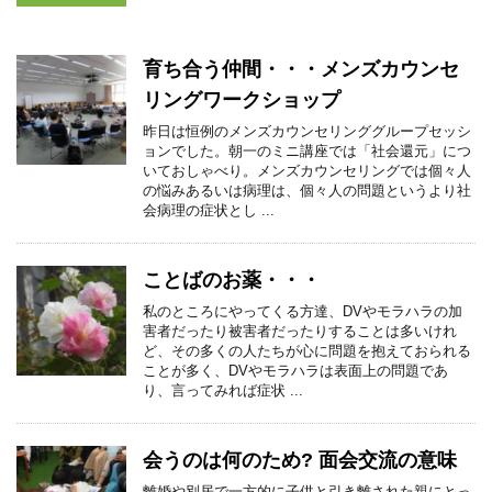
育ち合う仲間・・・メンズカウンセ
リングワークショップ
昨日は恒例のメンズカウンセリンググループセッシ
ョンでした。朝一のミニ講座では「社会還元」につ
いておしゃべり。メンズカウンセリングでは個々人
の悩みあるいは病理は、個々人の問題というより社
会病理の症状とし ...
ことばのお薬・・・
私のところにやってくる方達、DVやモラハラの加
害者だったり被害者だったりすることは多いけれ
ど、その多くの人たちが心に問題を抱えておられる
ことが多く、DVやモラハラは表面上の問題であ
り、言ってみれば症状 ...
会うのは何のため? 面会交流の意味
離婚や別居で一方的に子供と引き離された親にとっ