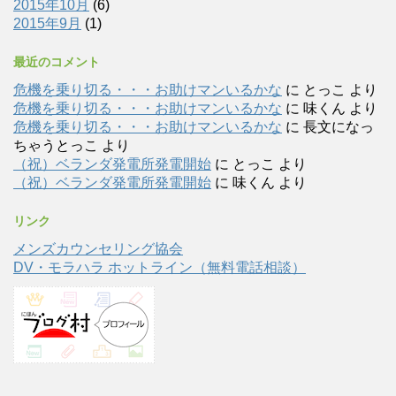
2015年10月
(6)
2015年9月
(1)
最近のコメント
危機を乗り切る・・・お助けマンいるかな
に
とっこ
より
危機を乗り切る・・・お助けマンいるかな
に
味くん
より
危機を乗り切る・・・お助けマンいるかな
に
長文になっ
ちゃうとっこ
より
（祝）ベランダ発電所発電開始
に
とっこ
より
（祝）ベランダ発電所発電開始
に
味くん
より
リンク
メンズカウンセリング協会
DV・モラハラ ホットライン（無料電話相談）