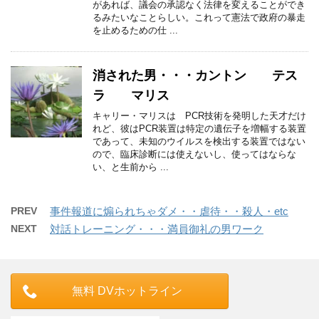
があれば、議会の承認なく法律を変えることができ
るみたいなことらしい。これって憲法で政府の暴走
を止めるための仕 ...
消された男・・・カントン テス
ラ マリス
キャリー・マリスは PCR技術を発明した天才だけ
れど、彼はPCR装置は特定の遺伝子を増幅する装置
であって、未知のウイルスを検出する装置ではない
ので、臨床診断には使えないし、使ってはならな
い、と生前から ...
PREV
事件報道に煽られちゃダメ・・虐待・・殺人・etc
NEXT
対話トレーニング・・・満員御礼の男ワーク
無料 DVホットライン