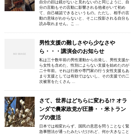
自分の顔は鏡がないと見れないのと同じように、自
分の言動もその言動に影響される他者がいて初め
て、自己確認できるというもの。ただし、相手の言
動の意味がわからないと、そこに投影される自分も
読み取れません。こ ...
男性支援の難しさやら少なさや
ら・・・講演会のお知らせ
私は三十数年前の男性運動から出発し、男性支援か
ら女性も含めた、性別によらない支援を始めたのが
二十年前。それは行政や専門家の行う女性支援もあ
まり支援としては有効ではないし、その支援での二
次被害をたくさん ...
さて、世界はどちらに変わる!? オラ
ンダで農家政党が圧勝・・米トラン
プの復活
日本では相変わらず、国民の意思を問うことなく緊
急事態法が通ったみたいだけれど、何か大きなこと