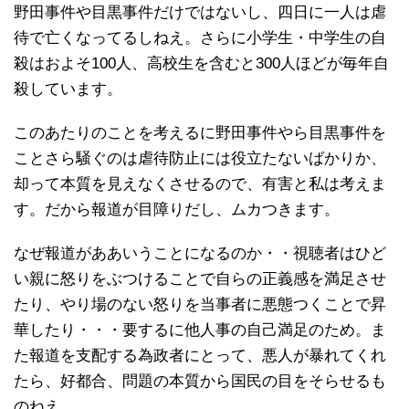
野田事件や目黒事件だけではないし、四日に一人は虐
待で亡くなってるしねえ。さらに小学生・中学生の自
殺はおよそ100人、高校生を含むと300人ほどが毎年自
殺しています。
このあたりのことを考えるに野田事件やら目黒事件を
ことさら騒ぐのは虐待防止には役立たないばかりか、
却って本質を見えなくさせるので、有害と私は考えま
す。だから報道が目障りだし、ムカつきます。
なぜ報道がああいうことになるのか・・視聴者はひど
い親に怒りをぶつけることで自らの正義感を満足させ
たり、やり場のない怒りを当事者に悪態つくことで昇
華したり・・・要するに他人事の自己満足のため。ま
た報道を支配する為政者にとって、悪人が暴れてくれ
たら、好都合、問題の本質から国民の目をそらせるも
のねえ。