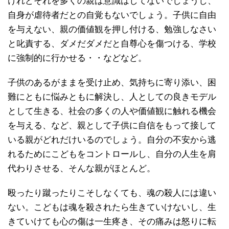
けれどそれを多くの親は意識はしてないでしょうし、
自身が虐待者だとの自覚もないでしょう。子供に自由
を与えない、親の価値観を押し付ける、勉強しなさい
と叱責する、ダメだダメだと自尊心を傷つける、学校
に強制的に行かせる・・などなど。
子供のあるがままを受け止め、気持ちに寄り添い、困
難にともに悩みともに解決し、人としての良きモデル
として生きる、社会の多くの人や価値観に触れる機会
を与える、など、親として子供に自信をもって接して
いる親がどれだけいるのでしょう。自分の不安から逃
れるためにこどもをコントロールし、自分の人生を肩
代わりさせる、そんな親がほとんど。
殴ったり蹴ったりこそしなくても、魂の殺人には違い
ない。こどもは魂を殺されたら生きていけないし、生
きていけても心の傷は一生疼き、その痛みは怒りに転