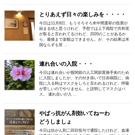
とりあえず日々の楽しみを・・・・
今日は11月8日、もうそろそろ米中間選挙の投票が
始まる頃と思うけれど、予想では上下両院で共和党
が取ると言われてるけれど、2020のことがあるか
ら、最後まで楽観はできません。が、その結果は米
国ならずも世 ...
連れ合いの入院・・・
今日は連れ合いが股関節の人工関節置換手術のため
に入院しましたが、その付き添いで日赤病院に。病
院に入る時はマスクをしろと言われるけれど、呼吸
が苦しいのでやりません、と説明してマスクはパ
ス。 連れ合いが入 ...
やばっ抗がん剤効いてねーわ
どうしましょ
今日は抗がん剤二回目投与で通院したけれど、血液