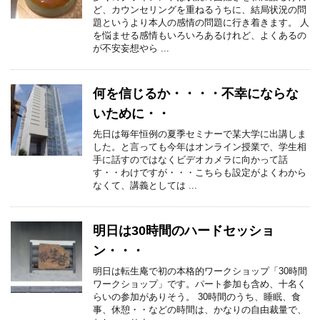
ど、カウンセリングを重ねるうちに、結局状況の問
題というより本人の感情の問題に行き着きます。 人
を悩ませる感情もいろいろあるけれど、よくあるの
が不安妄想やら ...
何を信じるか・・・・不幸にならな
いために・・
先日は毎年恒例の夏季セミナーで某大学に出講しま
した。と言っても今年はオンライン授業で、学生相
手に話すのではなくビデオカメラに向かって話
す・・わけですが・・・こちらも設定がよくわから
なくて、講義としては ...
明日は30時間のハードセッショ
ン・・・
明日は転生庵で初の本格的ワークショップ「30時間
ワークショップ」です。パート参加も含め、十名く
らいの参加がありそう。 30時間のうち、睡眠、食
事、休憩・・などの時間は、かなりの自由裁量で、