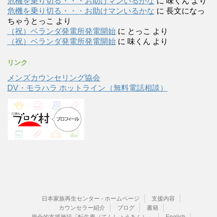
危機を乗り切る・・・お助けマンいるかな
に
味くん
より
危機を乗り切る・・・お助けマンいるかな
に
長文になっ
ちゃうとっこ
より
（祝）ベランダ発電所発電開始
に
とっこ
より
（祝）ベランダ発電所発電開始
に
味くん
より
リンク
メンズカウンセリング協会
DV・モラハラ ホットライン（無料電話相談）
日本家族再生センター - ホームページ
支援内容
カウンセラー紹介
ブログ
書籍
複合的支援施設「転生庵（てんしょうあん）」
English