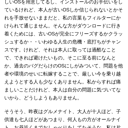
しいOSを用意してるし、インストールのお手伝いをし
ているけれど、本人が古いOSしか信じられないとかそ
れを手放せないままだと、私の言葉もフィルターにか
けられて通じません。そんな方がダウンロードに行き
着くためには、古いOSが完全にフリーズするかクラッ
シュするか・・いわゆる人生の危機・底打ちがチャン
スです。けれど、それは本人に取っては過酷なこと
で、できれば避けたいもの。そこに至る前になんと
か、過去のバグだらけのOSにしがみついて、問題を他
者や環境のせいに転嫁することで、厳しい今を乗り越
えようとする人も少なくありません。私からすれば痛
ましいことだけれど、本人は自分の問題に気づいてな
いから、どうしようもありません。
そうそう、昨夜はグルメナイト、大人が十人ほど、子
供達も七人ほどがあつまり、何人もの方がオールナイ
ト、お昼近くまでおしゃべりをしてたそうな。私は片