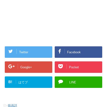
Twitter
Facebook
Google+
Pocket
B!
はてブ
LINE
-
映画評