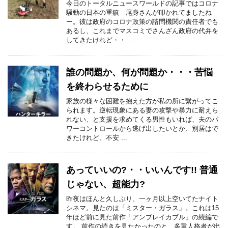
今日のトータルニュースワールドの記事ではコロナ
騒動の日本の重鎮 尾身さんが叩かれてましたね
ー。彼は政府のコロナ政策の諮問機関の責任者でも
あるし、これまでマスコミでさんざん政府の代弁を
してきたけれど・・ ...
誰の問題か、何が問題か・・・苦悩
を終わらせるために
家族の様々な困難を抱えた方が私の所に繋がってこ
られます。逆転現象にある妻の攻撃や暴力に耐えら
れない、と支援を求めてくる男性もいれば、夫のパ
ワーコントロールから逃げ出したいとか、別居はで
きたけれど、不安 ...
あっていいの?・・いいんです!! 普通
じゃない、超能力?
昨夜はほんと久しぶり、一ヶ月以上空いてたナイト
シネマ。見たのは「ミスター・ガラス」。これは15
年ほど前に見た前作「アンブレイカブル」の続編で
す。 前作の続きを見たかったのと、多重人格者が出