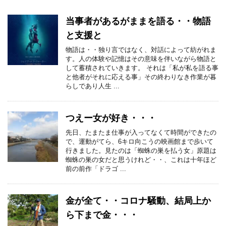
当事者があるがままを語る・・物語
と支援と
物語は・・独り言ではなく、対話によって紡がれま
す。人の体験や記憶はその意味を伴いながら物語と
して蓄積されていきます。 それは「私が私を語る事
と他者がそれに応える事」その終わりなき作業が暮
らしであり人生 ...
つえー女が好き・・・
先日、たまたま仕事が入ってなくて時間ができたの
で、運動がてら、6キロ向こうの映画館まで歩いて
行きました。見たのは「蜘蛛の巣を払う女」原題は
蜘蛛の巣の女だと思うけれど・・、これは十年ほど
前の前作「ドラゴ ...
金が全て・・コロナ騒動、結局上か
ら下まで金・・・