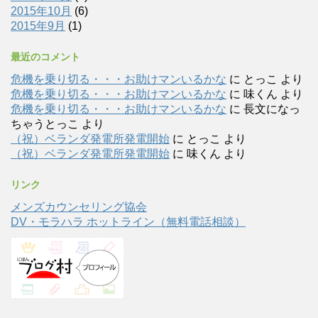
2015年10月
(6)
2015年9月
(1)
最近のコメント
危機を乗り切る・・・お助けマンいるかな
に
とっこ
より
危機を乗り切る・・・お助けマンいるかな
に
味くん
より
危機を乗り切る・・・お助けマンいるかな
に
長文になっ
ちゃうとっこ
より
（祝）ベランダ発電所発電開始
に
とっこ
より
（祝）ベランダ発電所発電開始
に
味くん
より
リンク
メンズカウンセリング協会
DV・モラハラ ホットライン（無料電話相談）