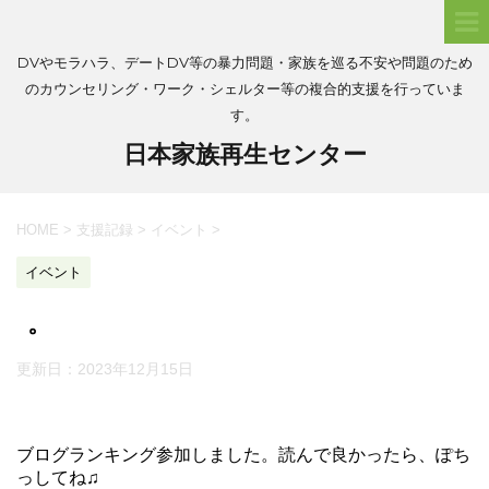
DVやモラハラ、デートDV等の暴力問題・家族を巡る不安や問題のため
のカウンセリング・ワーク・シェルター等の複合的支援を行っていま
す。
日本家族再生センター
HOME
>
支援記録
>
イベント
>
イベント
。
更新日：
2023年12月15日
ブログランキング参加しました。読んで良かったら、ぽち
っしてね♫