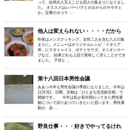
って、結局大人五人こども四人の集まりになりまし
た。 オススメはレバーパテとかおからのサモサと
か。定番のタコラ ...
他人は変えられない・・・・だから
昨夜はメンズクッキング。女性二人を含む八人の集
まりに。メニューはオリジナルレシピ「イタリア
丼」にラタトゥイユ、ポテトサラダ、オニオンスー
プなど。 結果どれも上品で美味しく頂くことができ
ました。 子供と ...
第十八回日本男性会議
ああっ今年も男性会議の季節になりました。今年は
11月3日、日曜、京都は「ひとまち交流館京都」で
開催です。 今年は私が長年関わってきた男性運
動について語りあつていきたいと思います。男性運
動が、必 ...
野良仕事・・・好きでやってるけれ