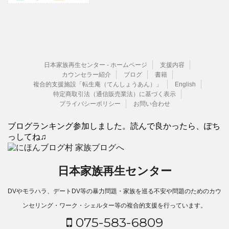
日本家族再生センター - ホームページ
支援内容
カウンセラー紹介
ブログ
書籍
複合的支援施設「転生庵（てんしょうあん）」
English
特定商取引法（通信販売業法）に基づく表示
プライバシーポリシー
お問い合わせ
ブログランキング参加しました。読んで良かったら、ぽち
っしてね♫
日本家族再生センター
DVやモラハラ、デートDV等の暴力問題・家族を巡る不安や問題のためのカウ
ンセリング・ワーク・シェルター等の複合的支援を行っています。
075-583-6809