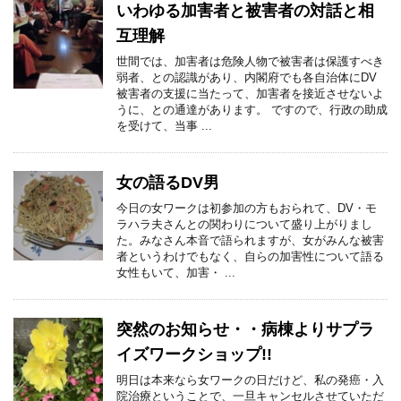
いわゆる加害者と被害者の対話と相
互理解
世間では、加害者は危険人物で被害者は保護すべき
弱者、との認識があり、内閣府でも各自治体にDV
被害者の支援に当たって、加害者を接近させないよ
うに、との通達があります。 ですので、行政の助成
を受けて、当事 ...
女の語るDV男
今日の女ワークは初参加の方もおられて、DV・モ
ラハラ夫さんとの関わりについて盛り上がりまし
た。みなさん本音で語られますが、女がみんな被害
者というわけでもなく、自らの加害性について語る
女性もいて、加害・ ...
突然のお知らせ・・病棟よりサプラ
イズワークショップ!!
明日は本来なら女ワークの日だけど、私の発癌・入
院治療ということで、一旦キャンセルさせていただ