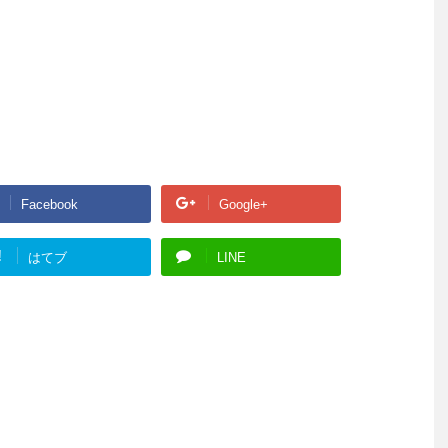
Facebook
Google+
!
はてブ
LINE