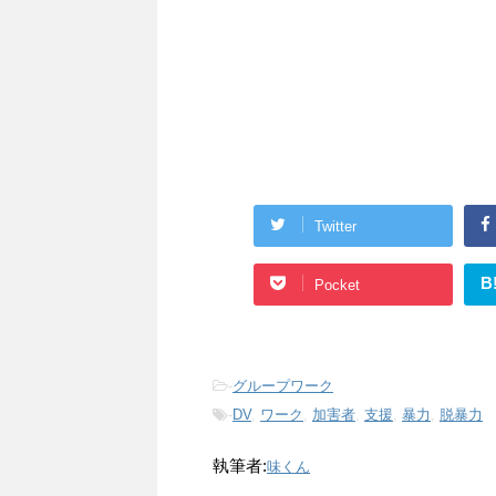
Twitter
B
Pocket
-
グループワーク
-
DV
,
ワーク
,
加害者
,
支援
,
暴力
,
脱暴力
執筆者:
味くん