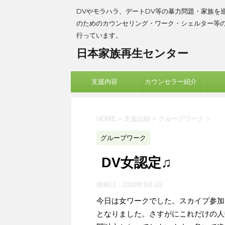
DVやモラハラ、デートDV等の暴力問題・家族を
のためのカウンセリング・ワーク・シェルター等
行っています。
日本家族再生センター
支援内容
カウンセラー紹介
HOME
>
支援記録
>
グループワーク
>
グループワーク
DV女認定♫
投稿日：
2018年3月1日
今日は女ワークでした。スカイプ参加
となりました。さすがにこれだけの人