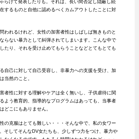
おちゃらけて発表したりも。それは、長い間否定し隠蔽し続
在するものと自他に認めるべくカムアウトしたことに対
問われるけれど、女性の加害者性はしばしば無きものと
ならない暴力として糾弾されてしまいます。こんな中で
したり、それを受け止めてもらうことなどとてもとても
る自己に対して自己受容し、非暴力への支援を受け、加
は当然のこと。
害者性に対する理解やケアは全く無いし、子供虐待に関
るよう教育的、指導的なプログラムはあっても、当事者
はどこにもありません。
性の克服はとても難しい・・・そんな中で、私の女ワー
す。そしてそんなDV女たちも、少しずつ力をつけ、暴力や