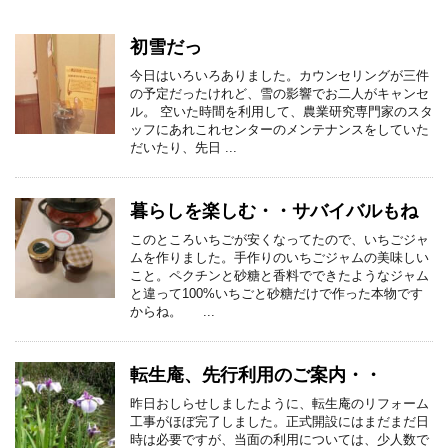
初雪だっ
今日はいろいろありました。カウンセリングが三件
の予定だったけれど、雪の影響でお二人がキャンセ
ル。 空いた時間を利用して、農業研究専門家のスタ
ッフにあれこれセンターのメンテナンスをしていた
だいたり、先日 ...
暮らしを楽しむ・・サバイバルもね
このところいちごが安くなってたので、いちごジャ
ムを作りました。手作りのいちごジャムの美味しい
こと。ペクチンと砂糖と香料でできたようなジャム
と違って100%いちごと砂糖だけで作った本物です
からね。 ...
転生庵、先行利用のご案内・・
昨日おしらせしましたように、転生庵のリフォーム
工事がほぼ完了しました。正式開設にはまだまだ日
時は必要ですが、当面の利用については、少人数で