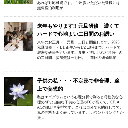
あれば対応可能です。 ご出資いただいた皆様には、
無料宿泊利用が ...
来年もやります!! 元旦研修 濃くて
ハードで心地よい二日間のお誘い
来年のお正月・・元旦・二日と開催します、2025
元旦研修・・1/1 正午から1/2 18時まで、ハードで
濃密な研修を行います。食事・狭いけれどお宿付き
の二日間、参加費は一万円。 前回の研修風景
...
子供の私・・・不定形で非合理、途
上で妄想的
私はエゴグラムという心理分析で測ると母性的な心
理のNPと自由な子供の心理のFCが高くて、CP. A.
ACの低いM字型です。これは自分でも納得してて、
私の性格をよく表しています。 カウンセリングとか
援 ...