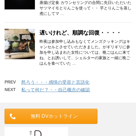
唐揚げ定食 カウンセリングの合間に先日いただいた
サツマイモとりんごを使って・・ 芋とりんごを蒸し
煮にしてマ ...
遅いけれど、順調な回復・・・・
昨夜は参加申し込みもなくてメンズクッキングはキ
ャンセルとさせていただきました。がギリギリに参
加を申し込まれた女性については、晩ごはんに来て
ね、とお誘いして、シェルターの家族と一緒に晩ご
はんを食べていた ...
PREV
怒ろう・・・感情の受容と言語化
NEXT
私って何だ ? ・・自己概念の確認
無料 DVホットライン