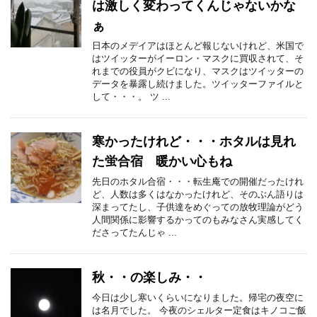
は激しく変わってくんじゃないかな
ぁ
日本のメデイアはほとんど報じないけれど、米国で
はツイッターがイーロン・マスクに買収されて、そ
れまでの役員がクビになり、マスクはツイッターの
データを暴露し続けました。ツイッターファイルと
して・・・。 ツ ...
寒かったけれど・・・ホタルは見れ
た蛍合宿 暖かい心もね
先日のホタル合宿・・・転生庵での開催だったけれ
ど、人数は多くはなかったけれど、そのぶん語りは
深まってたし、子供達をめぐっての放牧理論がどう
人間関係に影響するかってのもみなさん実感してく
ださってたんじゃ ...
秋・・の楽しみ・・
今日は少し寒いくらいになりました。帰宅の夜空に
は名月でした。 今夜のシェルター定食はキノコご飯