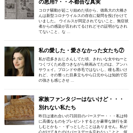
の悪用?・・不都合な真実
コロナ騒動が起こり始めた頃から、徳島大の大橋さ
んは新型コロナウイルスの存在に疑問を投げかけて
いました。 ウイルスが同定されてないこと、無症状
者からの感染が言われてるけれどその証明がなされ
てないこと、な ...
私の愛した・愛さなかった女たち⑦
私が恋多きおじさんしてた頃、きれいな女やねーと
つくづくため息つきながら映画みてたのは、アンハ
サウェイ。ブロンドや赤毛ではないし、瞳も黒いけ
れど、その整った目鼻立ちやら口元やらは知的で芯
の強さも感じさせ ...
家族ファンタジーはないけど・・・
別れない私たち
昨日は連れ合いの71回目のバースデー・・・私は特
に高価なものをプレゼントするとか豪華な旅行を楽
しむとかも・・ずっとしたことはありません。私が
心がけてきたのはバースデーを忘れないことと、何